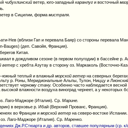
ный
чибухлинский
ветер, юго-западный
каранлуг
и восточный
маз
ь.
 ветер в Сицилии, форма
мистраля.
ати-Нев (вблизи Гап и перевала Баяр) со стороны перевала Ман
-Bauges) (деп. Савойя, Франция).
берегов Китая.
шквал
в дождливом сезоне (в первом полугодии) в бассейне р. А
й ветер
с хребта Азутау в сторону оз. Маркаколь (Восточно-Каз
)—южный теплый и влажный
морской ветер
на северных берега
ьту р. Роны, Меридиональные Альпы, Тулон, Ниццу и Лионский 
ветствует
черному стану.
Особенно часто наблюдается весной 
а высокой влажности воздуха виноград чернеет, а у некоторых 
з. Лаго-Маджоре (Италия). Ср.
Марине.
аврин) в верховье р. Ибай (Верхний Прованс, Франция).
ренеях во Франции и
морской ветер
на северо-востоке Испании.
 оз. Лаго-Маджоре (Италия). Ср.
Маренко.
дениях Дж.Р.Стюарта и др. авторов, ставшее популярным (ср. к