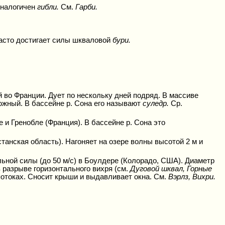
Аналогичен
гибли.
См.
Гарби.
часто достигает силы шкваловой
бури.
во Франции. Дует по нескольку дней подряд. В массиве
 южный. В бассейне р. Сона его называют
суледр.
Ср.
е и Гренобле (Франция). В бассейне р. Сона это
танская область). Нагоняет на озере волны высотой 2 м и
ьной силы (до 50 м/с) в Боулдере (Колорадо, США). Диаметр
в разрыве горизонтального вихря (см.
Дуговой шквал, Горные
отоках. Сносит крыши и выдавливает окна. См.
Вэрлз, Вихри.