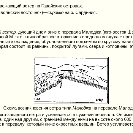
свежающий ветер на Гавайских островах.
ьявольский восточняк)—
сирокко
на о. Сардиния.
й ветер,
дующий днем вниз с перевала Малоджа (юго-восток Шв
евной М. это. клинообразное вторжение холодного воздуха с пр
ультате охлаждения, обусловленного подъемом по крутому наве
орая состоит из равнины, покрытой лугами, озера и котловины, 
Схема возникновения ветра типа
Малоджа
на перевале Малод
го-западного ветра и усиливается в сужении перевала. Он имее
 один над другим, с границей между ними на высоте около 600
х к перевалу, который ниже окрестных вершин. Ветер усиливает