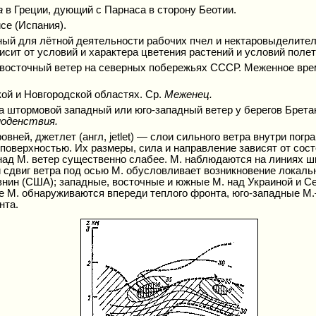
а
в Греции, дующий с Парнаса в сторону Беотии.
се (Испания).
ый для лётной деятельности рабочих пчел и нектаровыделител
сит от условий и характера цветения растений и условий полет
-восточный ветер на северных побережьях СССР. Меженное врем
ой и Новгородской областях. Ср.
Меженец.
да штормовой западный или юго-западный ветер у берегов Брет
ноденствия.
вней, джетлет (англ, jetlet) — слои сильного ветра внутри погр
поверхностью. Их размеры, сила и направление зависят от сос
 и над М. ветер существенно слабее. М. наблюдаются на линиях 
 сдвиг ветра под осью М. обусловливает возникновение локал
нин (США); западные, восточные и южные М. над Украиной и С
М. обнаруживаются впереди теплого фронта, юго-западные М.— 
нта.