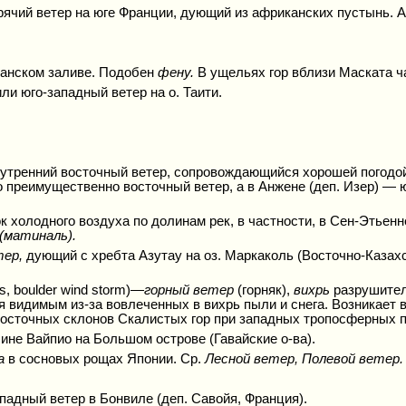
чий ветер на юге Франции, дующий из африканских пустынь. 
манском заливе. Подобен
фену.
В ущельях гор вблизи Маската 
или юго-западный ветер на о. Таити.
утренний восточный ветер, сопровождающийся хорошей погодой 
то преимущественно восточный ветер, а в Анжене (деп. Изер) —
к холодного воздуха по долинам рек, в частности, в Сен-Этьенн
(
матиналь).
тер,
дующий с хребта Азутау на оз. Маркаколь (Восточно-Казахс
s, boulder wind storm)—
горный
ветер
(горняк),
вихрь
разрушител
я видимым из-за вовлеченных в вихрь пыли и снега. Возникает 
осточных склонов Скалистых гор при западных тропосферных п
ине Вайпио на Большом острове (Гавайские о-ва).
а
в сосновых рощах Японии. Ср.
Лесной ветер, Полевой ветер.
падный ветер в Бонвиле (деп. Савойя, Франция).