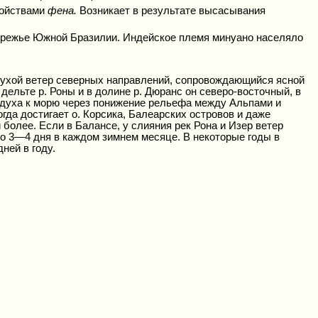
войствами
фена.
Возникает в результате высасывания
бережье Южной Бразилии. Индейское племя минуано населяло
 сухой ветер северных направлений, сопровождающийся ясной
ельте р. Роны и в долине р. Дюранс он северо-восточный, в
оздуха к морю через понижение рельефа между Альпами и
гда достигает о. Корсика, Балеарских островов и даже
 более. Если в Балансе, у слияния рек Рона и Изер ветер
 по 3—4 дня в каждом зимнем месяце. В некоторые годы в
ней в году.