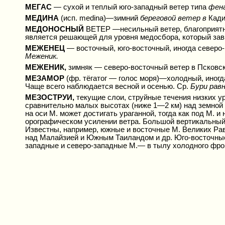
МЕГАС
— сухой и теплый юго-западный ветер типа
фен
МЕДИНА
(исп. medina)—зимний
береговой ветер в
Кади
МЕДОНОСНЫЙ
ВЕТЕР —несильный ветер, благоприятн
является решающей для уровня медосбора, который зави
МЕЖЕНЕЦ
— восточный, юго-восточный, иногда северо
Меженик.
МЕЖЕНИК,
зимняк — северо-восточный ветер в Псковск
МЕЗАМОР
(фр. тёгатог — голос моря)—холодный, иног
Чаще всего наблюдается весной и осенью. Ср.
Бури рав
МЕЗОСТРУИ,
текущие слои, струйные течения низких уро
сравнительно малых высотах (ниже 1—2 км) над земной 
на оси М. может достигать ураганной, тогда как под М.
орографическом усилении ветра. Большой вертикальный
Известны, например, южные и восточные М. Великих Рав
над Малайзией и Южным Таиландом и др. Юго-восточные 
западные и северо-западные М.— в тылу холодного фро