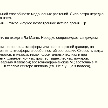
ьной способности медоносных растений. Сила ветра нередко
а пчел.
я — тихое и сухое безветренное летнее время. Ср.
ани, во входе в Ла-Манш. Нередко сопровождается дождем.
аничного слоя атмосферы или на его верхней границе, на
тояния атмосферы и особенностей орографии. Скорость ветра
шквалов, в мезосистемах, фронтальных волнах и при
ьных
шквалов,
ночных гроз, вспышек лесных пожаров.
еверным Кавказом; восточноафриканские М.; восточные М.
в теплом секторе циклона (см. Не с у щ а я полоса),