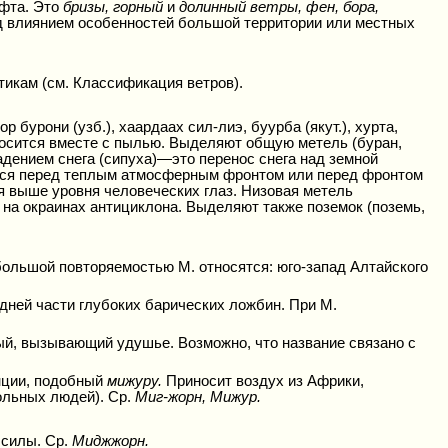
афта. Это
бризы, горный
и
долинный ветры, фен, бора,
д влиянием особенностей большой территории или местных
икам (см. Классификация ветров).
кор бурони (узб.), хаардаах сил-лиэ, буурба (якут.), хурта,
реносится вместе с пылью. Выделяют общую метель (буран,
падением снега (сипуха)—это перенос снега над земной
ется перед теплым атмосферным фронтом или перед фронтом
ся выше уровня человеческих глаз. Низовая метель
 на окраинах антициклона. Выделяют также поземок (поземь,
большой повторяемостью М. относятся: юго-запад Алтайского
едней части глубоких барических ложбин. При М.
ый, вызывающий удушье. Возможно, что название связано с
нции, подобный
мижуру.
Приносит воздух из Африки,
ольных людей). Ср.
Миг-жорн, Мижур.
 силы. Ср.
Миджжорн.