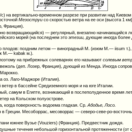
/с) на вертикально-временном разрезе при развитии над Киевом 5
осточной
Мезоструи
со скоростью ветра на ее оси (высота 1 км)
р, Франция).
рно возвращающийся) — регулярный, внезапно начинающийся ле
ейского морей (на последнем это
этезии
,
дующие иногда более 
плодов: поздним летом — виноградный М. (изюм М.— iisum т.),
к М.— kabak м.).
 поэтому на прибрежных солеварнях его называют
солевым
ветр
рвежоль (деп. Лозер, Франция), дующий из Менда. Иногда сопро
 Марокко.
а оз. Лаго-Маджоре (Италия).
ый ветер в бассейне Средиземного моря и на юге Италии.
ный,
самум
в Египте, возникающий в послеполуденное время ле
етер на Кольском полуострове.
, когда поверхность водоема гладкая. Ср.
Абодье, Лосо.
р в Греции. Месоборрас, месоворрас — северо-севе-ро-восточны
ани южнее Вузье (Vouziers) (Франция). Предвестник дождя.
душные течения небольшой горизонтальной протяженности (от с