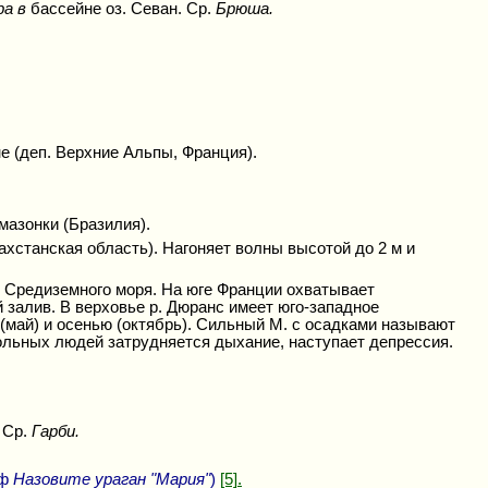
ра в
бассейне оз. Севан. Ср.
Брюша.
е (деп. Верхние Альпы, Франция).
мазонки (Бразилия).
ахстанская область). Нагоняет волны высотой до 2 м и
х Средиземного моря. На юге Франции охватывает
залив. В верховье р. Дюранс имеет юго-западное
(май) и осенью (октябрь). Сильный М. с осадками называют
больных людей затрудняется дыхание, наступает депрессия.
 Ср.
Гарби.
/ф
Назовите ураган "Мария"
)
[5].