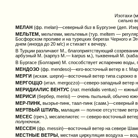
Изотахи (м
сильно в
МЕЛАН
(фр. melan)—северный
биз
в Бургуэне (деп. Изе
МЕЛЬТЕМ,
мельтеми, мельтемья (тур. meltem — регуля
Босфорском проливе и на турецких берегах Черного и Эг
днем (иногда до 20 м/с) и стихает к вечеру.
В Турции различают М., благоприятствующий созреванию 
арбузный М. (карпуз М.— karpus м.), тыквенный М. (каба
В Бургасе (Болгария) М. способствует испарению воды,
МЕНДОЗО
(фр. mendeso)—юго-восточный ветер в г. Ма
МЕРГИ
(искаж. шерги)—восточный ветер типа
сирокко
в
МЕРГОЦЦО
(итал. mergozzo)—северо-западный ветер н
МЕРИДИАЛИС ВЕНТУС
(лат. meridialis ventus) — южн
МЕРИСИ
(бербер, merisi) — очень пыльный, обычно юж
МЕР-ПИНК,
выэрье-пинк, таал-пинк (саам.)—северный в
МЕРТВЫЙ ШТИЛЬ,
малация — полное отсутствие ветра
МЕСЕС
(греч.), месапелиотес — северо-восточный вете
полуночник.
МЕССЕН
(фр. messin)—восточный ветер на севере Шамп
МЕСТНЫЕ ВЕТРЫ,
местная циркуляция воздуха — воз