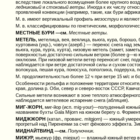
вследствие локального возмущения более крупного воз
ледниковый
и
стоковый ветры.
Иногда к их числу отно
проявлений конвекции (например, такие, как бури африк
М. в. имеют вертикальный профиль
мезоструи
и являют
М. в. классифицированы по генетическим, морфологичес
МЕСТНЫЕ БУРИ —см.
Местные ветры.
МЕТЕЛЬ,
метелица, вея, веялица, вьюга, кура, борошо, бу
хуртовина (укр.), човгун (азерб.) — перенос снега над
вьюга, кура, пурга, хурта), низовую метель (замет, зам
поверхностью достаточно сильным ветром (более g—ю м
окклюзии. При низовой метели ветер переносит снег, по
наблюдается при ветре достаточной силы и сухом состо
волокуша, пешая кура, поносуха, поползиха, подеруха, п
М. продолжительностью более 12 ч при ветре 15 м/с и б
Особенности рельефа и положение территории относител
края, долина р. Оби, север и северо-восток СССР, Камча
Сильные метели возникают в зоне теплого атмосферного 
наблюдается метелевое испарение снега (абляция).
МИГ-ЖОРН,
миг-йор (исп. mig-your)—полуденный южны
названием бухты Gala Mijorn на южном берегу о. Формен
МИДЖЖОРН
(катал., прованс. mitgjorn) — южный умер
прогретый над Пиренеями за счет фёнового эффекта. Зи
МИДНАЙТВИНД —см.
Полуночник.
МИЖУР,
мьежур (фр. miejour) — влажный южный ветер в