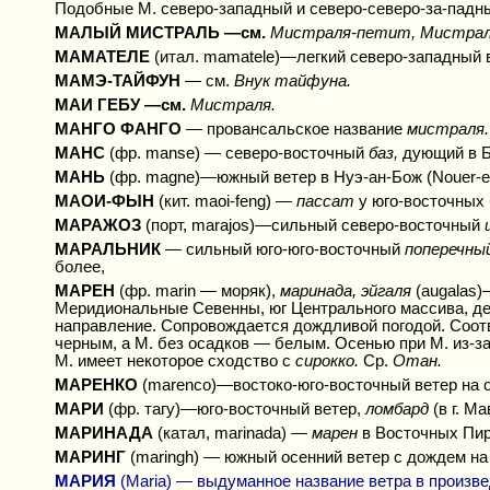
Подобные М. северо-западный и северо-северо-за-пад
МАЛЫЙ МИСТРАЛЬ —см.
Мистраля-петит, Мистрал
МАМАТЕЛЕ
(итал. mamatele)—легкий северо-западный
МАМЭ-ТАЙФУН
— см.
Внук тайфуна.
МАИ ГЕБУ —см.
Мистраля.
МАНГО ФАНГО
— провансальское название
мистраля.
МАНС
(фр. manse) — северо-восточный
баз,
дующий в Б
МАНЬ
(фр. magne)—южный ветер в Нуэ-ан-Бож (Nouer-en
МАОИ-ФЫН
(кит. maoi-feng) —
пассат
у юго-восточных 
МАРАЖОЗ
(порт, marajos)—сильный северо-восточный
МАРАЛЬНИК
— сильный юго-юго-восточный
поперечны
более,
МАРЕН
(фр. marin — моряк),
маринада, эйгаля
(augalas
Меридиональные Севенны, юг Центрального массива, дел
направление. Сопровождается дождливой погодой. Соот
черным, а М. без осадков — белым. Осенью при М. из-з
М. имеет некоторое сходство с
сирокко.
Ср.
Отан.
МАРЕНКО
(marenco)—востоко-юго-восточный ветер на о
МАРИ
(фр. тагу)—юго-восточный ветер,
ломбард
(в г. М
МАРИНАДА
(катал, marinada) —
марен
в Восточных Пи
МАРИНГ
(maringh) — южный осенний ветер с дождем на
МАРИЯ
(Maria) — выдуманное название ветра в произве