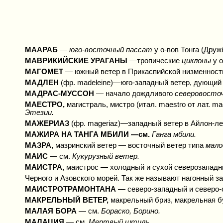
МААРАБ
—
юго-восточный пассат
у о-вов Тонга (Друж
МАВРИКИЙСКИЕ УРАГАНЫ
—тропические
циклоны
у 
МАГОМЕТ
— южный ветер в Прикаспийской низменност
МАДЛЕН
(фр. madeleine)—юго-западный ветер, дующий 
МАДРАС-МУССОН
— начало дождливого
северовосто
МАЕСТРО,
магистраль, мистро (итал. maestro от лат. 
Этезии.
МАЖЕРИАЗ
(фр. mageriaz)—западный ветер в Айлон-л
МАЖИРА НА ТАНГА МБИЛИ —см.
Ганга мбили.
МАЗРА,
мазринский ветер — восточный ветер типа
мало
МАИС
— см.
Кукурузный ветер.
МАИСТРА,
маистрос — холодный и сухой северозападн
Черного и Азовского морей. Так же называют нагонный з
МАИСТРОТРАМОНТАНА —
северо-западный и северо-
МАКРЕЛЬНЫЙ ВЕТЕР,
макрельный бриз, макрельная бу
МАЛАЯ БОРА
— см.
Бораско, Борино.
МАЛАЦИЯ
— см.
Мертвый штиль.