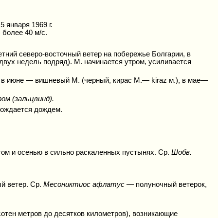
 января 1969 г.
 более 40 м/с.
тний северо-восточный ветер на побережье Болгарии, в
двух недель подряд). М. начинается утром, усиливается
 в июне — вишневый М. (черный, кирас М.— kiraz м.), в мае—
ом (зальцвинд).
вождается дождем.
том и осенью в сильно раскаленных пустынях. Ср.
Шобв.
й ветер. Ср.
Месониктиос афлатус —
полуночный ветерок,
отен метров до десятков километров), возникающие