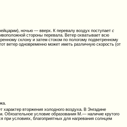
ейцарии), ночью — вверх. К перевалу воздух поступает
с
отивоположной стороны перевала. Ветер охватывает всю
тренному склону и затем стоком по пологому подветренному
этот ветер одновременно может иметь различную скорость (от
жа.
т характер вторжения холодного воздуха. В Энгадине
 м. Обязательное условие образования М.— наличие крутого
ся при условиях, благоприятных для нагревания солнцем