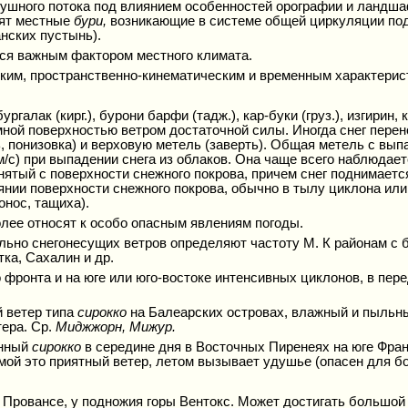
душного потока под влиянием особенностей орографии и ландш
сят местные
бури,
возникающие в системе общей циркуляции по
анских пустынь).
ся важным фактором местного климата.
ким, пространственно-кинематическим и временным характерист
ргалак (кирг.), бурони барфи (тадж.), кар-буки (груз.), изгирин, 
 земной поверхностью ветром достаточной силы. Иногда снег пе
еть, понизовка) и верховую метель (заверть). Общая метель с вы
/с) при выпадении снега из облаков. Она чаще всего наблюда
днятый с поверхности снежного покрова, причем снег поднимает
янии поверхности снежного покрова, обычно в тылу циклона или
онос, тащиха).
олее относят к особо опасным явлениям погоды.
ьно снегонесущих ветров определяют частоту М. К районам с 
тка, Сахалин и др.
фронта и на юге или юго-востоке интенсивных циклонов, в пер
й ветер типа
сирокко
на Балеарских островах, влажный и пыльн
тера. Ср.
Миджжорн, Мижур.
енный
сирокко
в середине дня в Восточных Пиренеях на юге Фра
мой это приятный ветер, летом вызывает удушье (опасен для б
 Провансе, у подножия горы Вентокс. Может достигать большой