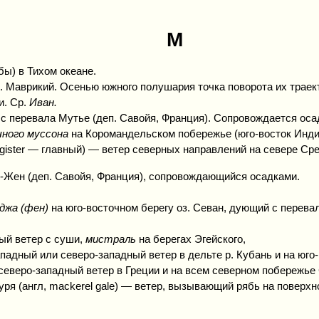
М
бы) в Тихом океане.
о. Маврикий. Осенью южного полушария точка поворота их траек
и. Ср.
Иван.
с перевала Мутье (деп. Савойя, Франция). Сопровождается оса
чного муссона
на Коромандельском побережье (юго-восток Инди
magister — главный) — ветер северных направлений на севере С
е-Жен (деп. Савойя, Франция), сопровождающийся осадками.
джа
(фен)
на юго-восточном берегу оз. Севан, дующий с перева
ый ветер с суши,
мистраль
на берегах Эгейского,
ападный или северо-западный ветер в дельте р. Кубань и на юго
северо-западный ветер в Греции и на всем северном побережье
ря (англ, mackerel gale) — ветер, вызывающий рябь на поверх