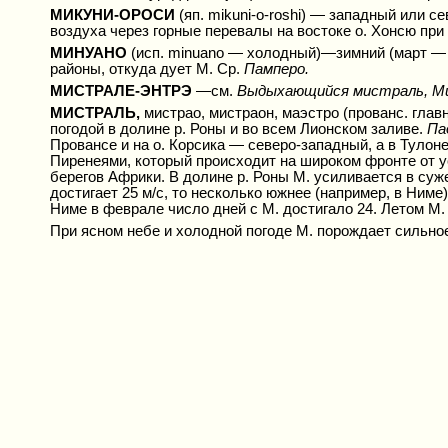
МИКУНИ-ОРОСИ
(яп. mikuni-o-roshi) — западный или 
воздуха через горные перевалы на востоке о. Хонсю при
МИНУАНО
(исп. minuano — холодный)—зимний (март —
районы, откуда дует М. Ср.
Памперо.
МИСТРАЛЕ-ЭНТРЭ
—см.
Выдыхающийся мистраль, М
МИСТРАЛЬ,
мистрао, мистраон, маэстро (прованс. гл
погодой в долине р. Роны и во всем Лионском заливе.
Па
Провансе и на о. Корсика — северо-западный, а в Туло
Пиренеями, который происходит на широком фронте от уст
берегов Африки. В долине р. Роны М. усиливается в суже
достигает 25 м/с, то несколько южнее (например, в Ним
Ниме в феврале число дней с М. достигало 24. Летом М.
При ясном небе и холодной погоде М. порождает сильное