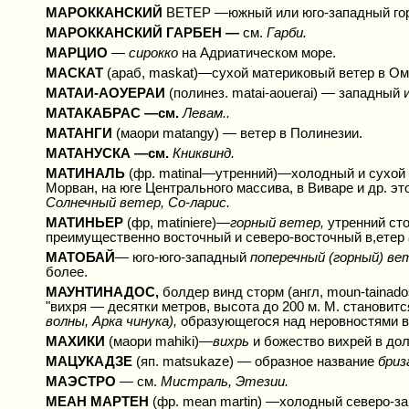
МАРОККАНСКИЙ
ВЕТЕР —южный или юго-западный горя
МАРОККАНСКИЙ ГАРБЕН —
см.
Гарби.
МАРЦИО
—
сирокко
на Адриатическом море.
МАСКАТ
(араб, maskat)—сухой материковый ветер в О
МАТАИ-АОУЕРАИ
(полинез. matai-aouerai) — западный 
МАТАКАБРАС —см.
Левам..
МАТАНГИ
(маори matangy) — ветер в Полинезии.
МАТАНУСКА —см.
Книквинд.
МАТИНАЛЬ
(фр. matinal—утренний)—холодный и сухой 
Морван, на юге Центрального массива, в Виваре и др. э
Солнечный ветер, Со-ларис.
МАТИНЬЕР
(фр, matiniere)—
горный
ветер,
утренний сто
преимущественно восточный и северо-восточный в,етер
МАТОБАЙ
— юго-юго-западный
поперечный (горный) ве
более.
МАУНТИНАДОС,
болдер винд сторм (англ, moun-tainado
"вихря — десятки метров, высота до 200 м. М. становитс
волны, Арка чинука),
образующегося над неровностями в
МАХИКИ
(маори mahiki)—
вихрь
и божество вихрей в дол
МАЦУКАДЗЕ
(яп. matsukaze) — образное название
бриз
МАЭСТРО
— см.
Мистраль, Этезии.
МЕАН МАРТЕН
(фр. mean martin) —холодный северо-за