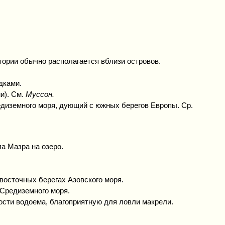
тории обычно располагается вблизи островов.
дками.
и). См.
Муссон.
редиземного моря, дующий с южных берегов Европы. Ср.
ла Мазра на озеро.
-восточных берегах Азовского моря.
 Средиземного моря.
ности водоема, благоприятную для ловли макрели.