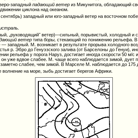
северо-западный
падающий ветер
из Микунитога, обладающий с
 движении циклона над океаном.
 сентябрь) западный или юго-западный ветер на восточном по
истраль.
авный, „руководящий" ветер)—сильный, порывистый, холодный и
дающий ветер
типа
боры,
стекающий по понижению рельефа. В д
не — западный. М. возникает в результате прорыва холодного в
ья р. Эбро до Генуэзского залива (от Барселоны до Генуи), ино
нии рельефа у порога Наруз, достигает иногда скорости 50 м/с и
е) он уже вдвое слабее. М. чаще всего наблюдается зимой, дует
 заметно слабее, чем зимой. В Марселе М. наблюдается до 175 д
 волнение на море, зыбь достигает берегов Африки.