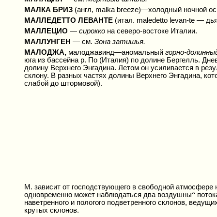
МАЛКА БРИЗ
(англ, malka breeze)—холодный ночной о
МАЛЛЕДЕТТО ЛЕВАНТЕ
(итал. maledetto levan-te — д
МАЛЛЕЦИО
—
сирокко
на северо-востоке Италии.
МАЛЛУНГЕН
— cм.
Зона затишья.
МАЛОДЖА,
малоджавинд—аномальный
горно-долинны
юга из бассейна р. По (Италия) по долине Бергелль. Дн
долину Верхнего Энгадина. Летом он усиливается в рез
склону. В разных частях долины Верхнего Энгадина, кот
слабой до штормовой).
М. зависит от господствующего в свободной атмосфере ю
одновременно может наблюдаться два воздушны^ потока,
наветренного и пологого подветренного склонов, ведущи
крутых склонов.