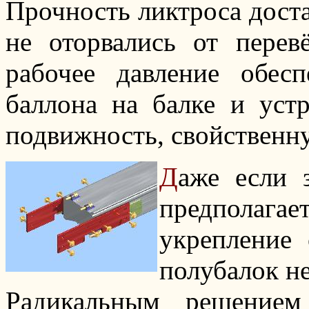
Прочность ликтроса доста
не оторвались от перев
рабочее давление обес
баллона на балке и ус
подвижность, свойственн
Д
аже если 
предполага
укрепление
полубалок н
Радикальным решением