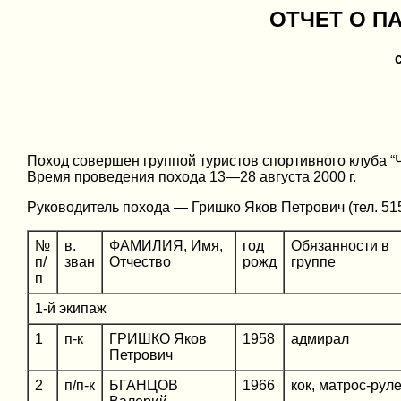
ОТЧЕТ О П
Поход совершен группой туристов спортивного клуба “Ча
Время проведения похода 13—28 августа 2000 г.
Руководитель похода — Гришко Яков Петрович (тел. 515
№
в.
ФАМИЛИЯ, Имя,
год
Обязанности в
п/
зван
Отчество
рожд
группе
п
1-й экипаж
1
п-к
ГРИШКО Яков
1958
адмирал
Петрович
2
п/п-к
БГАНЦОВ
1966
кок, матрос-рул