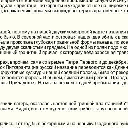
те время от времени медленно проплывали силуэты и силуэти
дили к пристани Питкяранты и уходили от нее на широкие п
о, к сожалению, пока мы вынуждены терять драгоценные хо
шой, поэтому на нашей двухкилометровой карте названия не
о было. В северной части острова я нашел два вбитых в ск
 была прокопана глубокая правильной формы канава, по вс
ду двумя скалистыми грядами. На одной из полян подо мхо
шенный гранитный причал, к которому вела заросшая травой
рая, впрочем, сама со времен Петра Первого и до декабря 
док Питкяранта (на русский название переводится как Длинн
се фруктовые культуры нашей средней полосы, бывают реко
еках водится форель. В общем, симпатичный регион. Прав
оды Приладожья. Но мы за несколько дней пребывания здес
збили лагерь, оказалась настоящей грибной плантацией! Ут
пками. Видно, и в этом путешествии грибы станут основно
ались. Тот год был рекордным и на чернику. Подобного буй