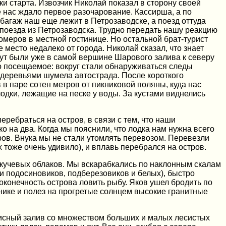
и старта. Извозчик Николай показал в сторону своей
ле нас ждало первое разочарование. Кассирша, а по
 багаж наш еще лежит в Петрозаводске, а поезд оттуда
 поезда из Петрозаводска. Трудно передать нашу реакцию
номеров в местной гостинице. Но остальной брат-турист
 место недалеко от города. Николай сказал, что знает
инут были уже в самой вершине Шарового залива к северу
о посещаемое: вокруг стали обнаруживаться следы
 деревьями шумела автострада. После короткого
в паре сотен метров от пикниковой поляны, куда нас
дки, лежащие на песке у воды. За кустами виднелись
ребраться на остров, в связи с тем, что наши
ко на два. Когда мы пояснили, что лодка нам нужна всего
тров. Внука мы не стали утомлять перевозом. Перевезли
 тоже очень удивило), и вплавь перебрался на остров.
 кучевых облаков. Мы вскарабкались по наклонным скалам
ри подосиновиков, подберезовиков и белых), быстро
оконечность острова ловить рыбу. Яков ушел бродить по
уснике и полез на прогретые солнцем высокие гранитные
описный залив со множеством больших и малых лесистых