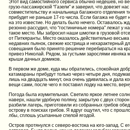
Этот вид самостийного сервиса обычно недешев, но вес
грузо-пассажирской “Газели” и заверил, что довезет на
совместительству и начальница багажного отделения ти
прибудет не раньше 17-го числа. Если багажа не будет
на это известие. Но делать было нечего. Оставалось ж
резонно рассудил, что “гостиничные номера” лежат у на
такое место. Мы забросил наши шмотки в грузовой отсе
от Питкяранты. Место оказалось действительно весьма
недавних пьянок, свежие кострища и нехарактерный д
совещания было принято решение перебираться на крас
привез Николай. Рядом, за густыми зарослями ивняка 
крыши дачных домиков.
В первом же доме, куда мы обратились, спокойная добр
катамараны прибудут только через четыре дня, подумав,
лишь на двадцать минут, она очень удивилась и дала к
вещи сами, после чего я поставил лодку на место, верн
Погода была изумительная. Светило яркое летнее сол
наверх, нашли удобную поляну, закрытую с двух сторон
разбили лагерь, приготовили из собранных грибов обе
острову в поисках грибов. Я вдруг ощутил, что с прошл
лбы, сплошь усыпанные спелой ягодой.
Остров протянулся с северо-востока на юго-запад. С 