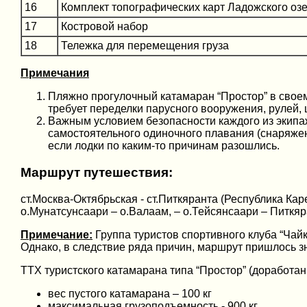
16
Комплект топографических карт Ладожского оз
17
Костровой набор
18
Тележка для перемещения груза
Примечания
Пляжно прогулочный катамаран “Простор” в своем
требует переделки парусного вооружения, рулей, 
Важным условием безопасности каждого из экипаж
самостоятельного одиночного плавания (снаряжение
если лодки по каким-то причинам разошлись.
Маршрут путешествия:
ст.Москва-Октябрьская - ст.Питкяранта (Республика Ка
о.Мунатсунсаари – о.Валаам, – о.Тейсянсаари – Питкяр
Примечание:
Группа туристов спортивного клуба “Чайк
Однако, в следствие ряда причин, маршрут пришлось 
ТТХ туристского катамарана типа “Простор” (доработан
вес пустого катамарана – 100 кг
максимальная грузоподъемность - 900 кг