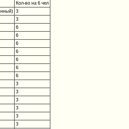
Кол-во на 6 чел
анный)
3
3
6
6
6
6
6
6
6
3
3
3
3
3
3