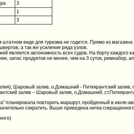
ера
3
1
3
 штатном виде для туризма не годится. Прямо из магазина 
швертов, а так же усиления ряда узлов.
ей является автономность всех судов. На борту каждого 
, запас продуктов не менее, чем на 3 суток, ремнабор, апт
релия), Шаровый залив, о.Домашний - Питкярантский залив,
антский залив – Шаровый залив, о.Домашний, ст.Питкяранта
а” планировала повторить маршрут, пройденный в июле-авгу
значительно сократить. Выше приведена нитка сокращенног
ного)