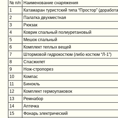
№ п/п
Наименование снаряжения
1
Катамаран туристский типа “Простор” (доработ
2
Палатка двухместная
3
Рюкзак
4
Коврик спальный полиуретановый
5
Мешок спальный
6
Комплект теплых вещей
7
Штормовой гидрокостюм (либо костюм “Л-1”)
8
Спасжилет
9
Нож-стропорез
10
Компас
11
Бинокль
12
Комплект гермоупаковок
13
Ремнабор
14
Аптечка
15
Фонарь электрический