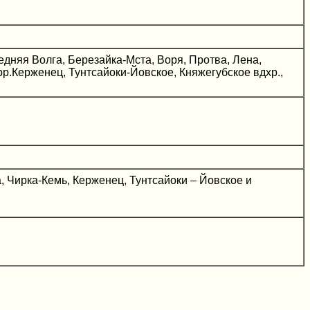
едняя Волга, Березайка-Мста, Воря, Протва, Лена,
рр.Керженец, Тунтсайоки-Йовское, Княжегубское вдхр.,
, Чирка-Кемь, Керженец, Тунтсайоки – Йовское и