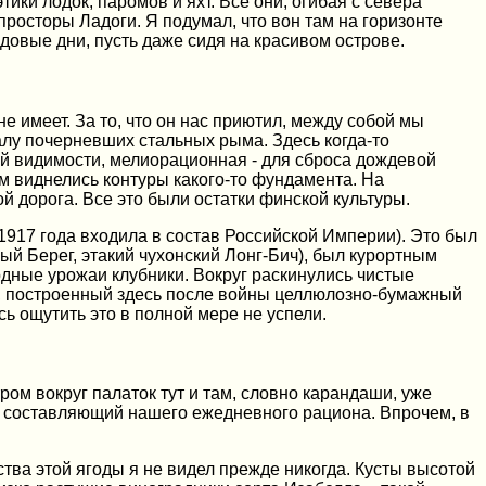
ки лодок, паромов и яхт. Все они, огибая с севера
росторы Ладоги. Я подумал, что вон там на горизонте
довые дни, пусть даже сидя на красивом острове.
 имеет. За то, что он нас приютил, между собой мы
алу почерневших стальных рыма. Здесь когда-то
ей видимости, мелиорационная - для сброса дождевой
м виднелись контуры какого-то фундамента. На
 дорога. Все это были остатки финской культуры.
1917 года входила в состав Российской Империи). Это был
ый Берег, этакий чухонский Лонг-Бич), был курортным
рдные урожаи клубники. Вокруг раскинулись чистые
да, построенный здесь после войны целлюлозно-бумажный
ь ощутить это в полной мере не успели.
ром вокруг палаток тут и там, словно карандаши, уже
й составляющий нашего ежедневного рациона. Впрочем, в
ства этой ягоды я не видел прежде никогда. Кусты высотой