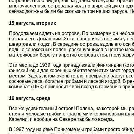
островов. Было видно, как на далеком голубом горизон
многочисленные острова залива, по широкой дуге подхо
сейчас должны были бы скользить три наших паруса. Н
15 августа, вторник
Продолжаем сидеть на острове. По размерам он неболь
назвали его Домашним. Хотя, наверняка свое имя у нег
швартовали лодки. В середине острова, вдоль его оси
воды с сенокосных полян, раскинувшихся в центре меж
материковом берегу напротив острова стоял полуразру
Эти места до 1939 года принадлежали Финляндии (кото
финский юг, и для коренных обитателей этих мест горо
местом. Здесь летом очень тепло, прекрасно растут в
сосновые леса, богатые грибами и лесной ягодой. В р
комбинат (ЦБК) привносит свой вклад в гармонию прир
16 августа, среда
Все же удивительный остров! Поляна, на которой мы ра
стояли молодые грибки с красными и коричневыми шля
Карелии, и вообще на Севере так было всегда.
В 1997 году на реке Поньгоме мы грибами просто объед