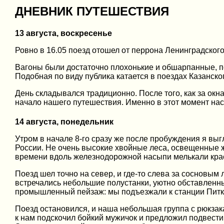
ДНЕВНИК ПУТЕШЕСТВИЯ
13 августа, воскресенье
Ровно в 16.05 поезд отошел от перрона Ленинградского
Вагоны были достаточно плохонькие и обшарпанные, п
Подобная по виду публика катается в поездах Казанско
День складывался традиционно. После того, как за окн
начало нашего путешествия. Именно в этот момент наст
14 августа, понедельник
Утром в начале 8-го сразу же после пробуждения я выг
России. Не очень высокие хвойные леса, освещенные ж
времени вдоль железнодорожной насыпи мелькали кра
Поезд шел точно на север, и где-то слева за сосновы
встречались небольшие полустанки, уютно обставленн
промышленный пейзаж: мы подъезжали к станции Питк
Поезд остановился, и наша небольшая группа с рюкзак
к нам подскочил бойкий мужичок и предложил подвести 