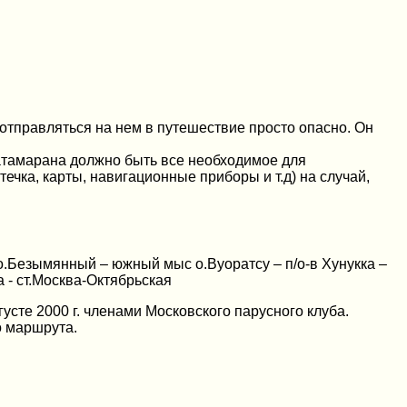
отправляться на нем в путешествие просто опасно. Он
катамарана должно быть все необходимое для
ечка, карты, навигационные приборы и т.д) на случай,
 о.Безымянный – южный мыс о.Вуоратсу – п/о-в Хунукка –
 - ст.Москва-Октябрьская
сте 2000 г. членами Московского парусного клуба.
о маршрута.