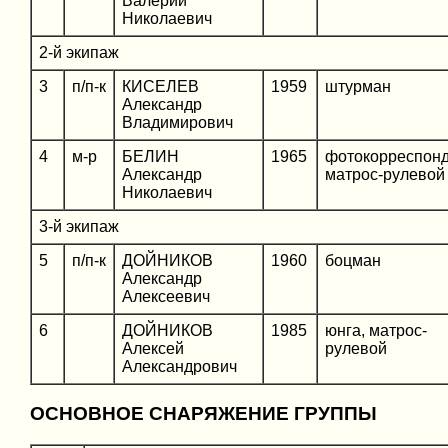
Валерий
Николаевич
2-й экипаж
3
п/п-к
КИСЕЛЕВ
1959
штурман
Александр
Владимирович
4
м-р
БЕЛИН
1965
фотокорреспонд
Александр
матрос-рулевой
Николаевич
3-й экипаж
5
п/п-к
ДОЙНИКОВ
1960
боцман
Александр
Алексеевич
6
ДОЙНИКОВ
1985
юнга, матрос-
Алексей
рулевой
Александрович
ОСНОВНОЕ СНАРЯЖЕНИЕ ГРУППЫ