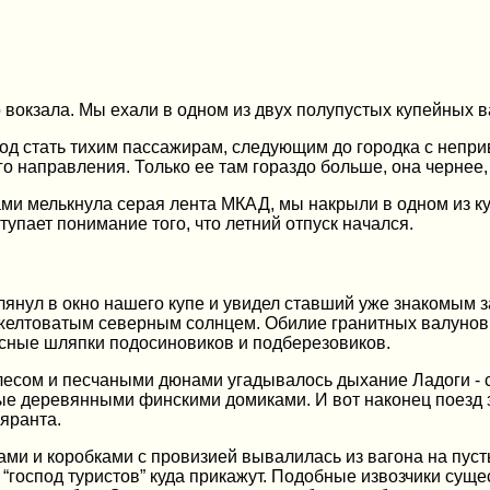
 вокзала. Мы ехали в одном из двух полупустых купейных в
од стать тихим пассажирам, следующим до городка с непри
го направления. Только ее там гораздо больше, она чернее,
ами мелькнула серая лента МКАД, мы накрыли в одном из к
упает понимание того, что летний отпуск начался.
лянул в окно нашего купе и увидел ставший уже знакомым 
елтоватым северным солнцем. Обилие гранитных валунов и 
сные шляпки подосиновиков и подберезовиков.
м лесом и песчаными дюнами угадывалось дыхание Ладоги -
ые деревянными финскими домиками. И вот наконец поезд 
яранта.
ами и коробками с провизией вывалилась из вагона на пус
“господ туристов” куда прикажут. Подобные извозчики сущес