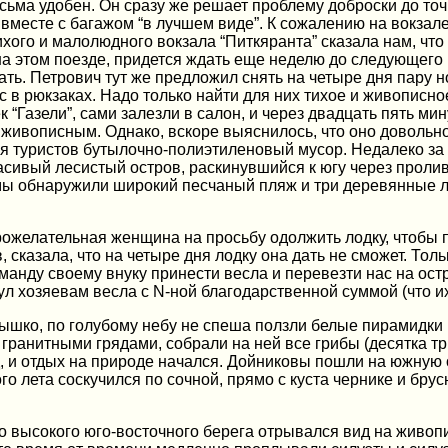
ьма удобен. Он сразу же решает проблему доброски до точк
с вместе с багажом “в лучшем виде”. К сожалению на вокза
хого и малолюдного вокзала “Питкяранта” сказала нам, что
 на этом поезде, придется ждать еще неделю до следующего
дать. Петрович тут же предложил снять на четыре дня пару 
с в рюкзаках. Надо только найти для них тихое и живописное
к “Газели”, сами залезли в салон, и через двадцать пять м
 живописным. Однако, вскоре выяснилось, что оно довольн
ля туристов бутылочно-полиэтиленовый мусор. Недалеко за
ивый лесистый остров, раскинувшийся к югу через пролив 
мы обнаружили широкий песчаный пляж и три деревянные ло
ожелательная женщина на просьбу одолжить лодку, чтобы пе
 сказала, что на четыре дня лодку она дать не сможет. Толь
оманду своему внуку принести весла и перевезти нас на ос
ул хозяевам весла с N-ной благодарственной суммой (что их
нышко, по голубому небу не спеша ползли белые пирамидки
 гранитными грядами, собрали на ней все грибы (десятка т
д, и отдых на природе начался. Дойниковы пошли на южную 
ого лета соскучился по сочной, прямо с куста чернике и бр
его высокого юго-восточного берега отрывался вид на жив