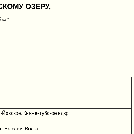
КОМУ ОЗЕРУ,
йка”
-Йовское, Княже- губское вдхр.
., Верхняя Волга