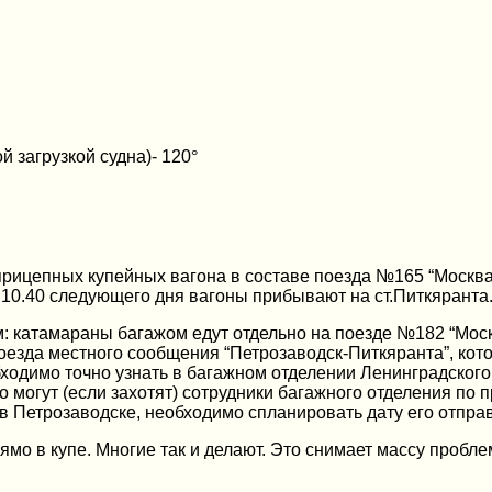
 загрузкой судна)- 120
°
 прицепных купейных вагона в составе поезда №165 “Москв
в 10.40 следующего дня вагоны прибывают на ст.Питкяранта
: катамараны багажом едут отдельно на поезде №182 “Моск
езда местного сообщения “Петрозаводск-Питкяранта”, кот
обходимо точно узнать в багажном отделении Ленинградского
о могут (если захотят) сотрудники багажного отделения п
 в Петрозаводске, необходимо спланировать дату его отпр
мо в купе. Многие так и делают. Это снимает массу пробле