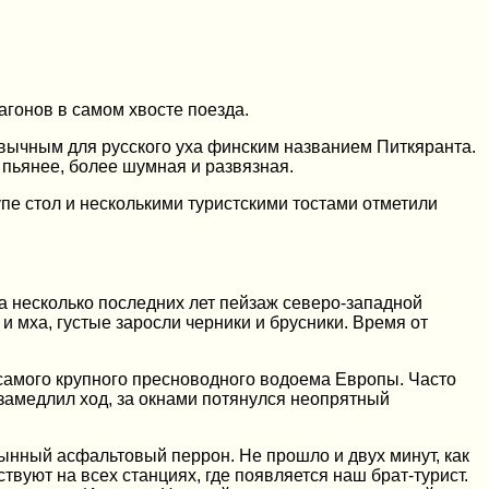
агонов в самом хвосте поезда.
вычным для русского уха финским названием Питкяранта.
 пьянее, более шумная и развязная.
упе стол и несколькими туристскими тостами отметили
за несколько последних лет пейзаж северо-западной
мха, густые заросли черники и брусники. Время от
 самого крупного пресноводного водоема Европы. Часто
замедлил ход, за окнами потянулся неопрятный
тынный асфальтовый перрон. Не прошло и двух минут, как
твуют на всех станциях, где появляется наш брат-турист.