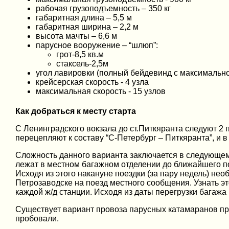
рабочая грузоподъемность – 350 кг
габаритная длина – 5,5 м
габаритная ширина – 2,2 м
высота мачты – 6,6 м
парусное вооружение – “шлюп”:
грот-8,5 кв.м
стаксель-2,5м
угол лавировки (полный бейдевинд с максимальной
крейсерская скорость - 4 узла
максимальная скорость - 15 узлов
Как добраться к месту старта
С Ленинградского вокзала до ст.Питкяранта следуют 2
перецепляют к составу “С-Петербург – Питкяранта”, и 
Сложность данного варианта заключается в следующем
лежат в местном багажном отделении до ближайшего по
Исходя из этого накануне поездки (за пару недель) не
Петрозаводске на поезд местного сообщения. Узнать эт
каждой ж/д станции. Исходя из даты перегрузки багажа
Существует вариант провоза парусных катамаранов пря
пробовали.