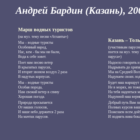
Андрей Бардин (Казань), 200
Марш водных туристов
(на муз. тему песни «Атланты»)
Казань – Толь
Мы – водные туристы
Особенный народ,
(участникам парусно
Нас, кем - бы мы ни были,
поется на муз. тему
Вода к себе зовет.
паруса»)
Поет нам песню ветер
Надоело говорить и
В крылатых парусах,
Надрывать до хрипа
И вторит звоном воздух 2 раза
Мы на Средней Волг
В надутых корпусах.
Надуваем своих лод
Мы – водные туристы
Будет наш маршрут 
Особая порода,
Не в морях, но тоже
Нам свежий ветер в спину
На тебя надеяться м
Хорошая погода.
Надувной наш верны
Природа просыпается
Добрый путь Вам па
От наших голосов,
Полных курсов ваш
И наше небо держится 2 раза
Пожелаем всем дойт
На мачтах парусов.
И поднять вина бок