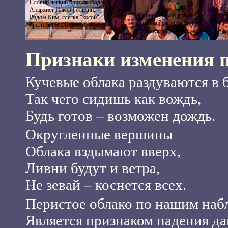
Словно легкий бриз свободен
Анархист Иаков Гольдин,
Собирает свой дредноут
Рядом Ким, слегка "косой",
Крепкий сибиряк Кулик
Грезит конской колбасой.
Человек и грузовик.
Признаки изменения п
Кучевые облака раздуваются в 
Так чего сидишь как вождь,
Будь готов – возможен дождь.
Округленные вершины
Облака вздымают вверх,
Ливни будут и ветра,
Не зевай – коснется всех.
Перистое облако по нашим на
Является признаком падения да