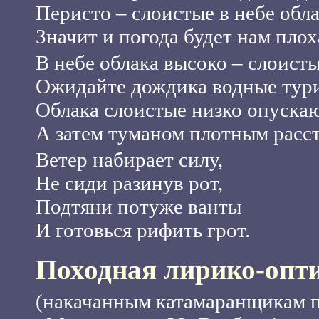
Перисто – слоистые в небе обла
Значит и погода будет нам плох
В небе облака высоко – слоисты
Ожидайте дождика водные тур
Облака слоистые низко опускаю
А затем туманом плотным расс
Ветер набирает силу,
Не сиди разинув рот,
Подтяни потуже ванты
И готовься рифить грот.
Походная лирико-опт
(накачанным катамаранщикам по