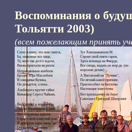
Воспоминания о будущ
Тольятти 2003)
(всем пожелающим принять уч
Cплю и вижу, что мне снится,
Тут Химшиашвили М.
Ба, знакомые все лица,
Строит свой опять гарем,
Те, кого так долго ждали,
Здесь команда на Фиорде,
Вновь приехали на ралли.
Все спецы, видать по мор.де. (по
морским делам)
Неприкаянным ковбоем
Бродит Юра Маслобоев
А Виговский на "Лучине",
В ожиданьи Кулика,
По незнай-какой причине,
Он дождется, а пока...
Приспособил на баллоны
Настоящие кингстоны.
Альбатроса крутит гайки
Командор Серега Чайкин,
Вот вразвалочку на берег
Снизошел Григорий Шмерлинг
Весь до пят в аппаратуре
Рядом Филимонов Юрий.
Вот Федоновы вдвоем
И не встряв в переполох
Строят свой плавучий дом,
Собирает свой "Сполох".
В доме том одно лишь "но",
Он зовется "Домино".
Cложный городя рангоут