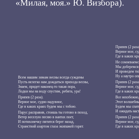
«Милая, моя.» Ю. Визбора).
Припев (2 раза
Верное мое, су
Где в каких кр
Не сомневаемс
Мы доберемся 
И проведем тих
Ну а наутро оп
Всем нашим зимам весны всегда суждены
Пусть нелегко нам дождаться прихода весны,
Припев (2 раза
Знаем, придет наконец-то такая пора,
Верное мое, су
Лодки мы на воду спустим, ребята, ура!
Где в каких кр
Припев (2 раза).
Все неизбежно,
Верное мое, судно надувное,
Этот волшебны
Где в каких краях будем мы с тобою.
Будем мы спать
И ожидать нас
Парус расправив, стоишь ты готово в поход,
Ветер веселую песню в вантах поет,
Припев (2 раза
И потихонечку пятится берег назад,
Верное мое, су
Странствий азартом глаза экипажей горят.
Где в каких кр