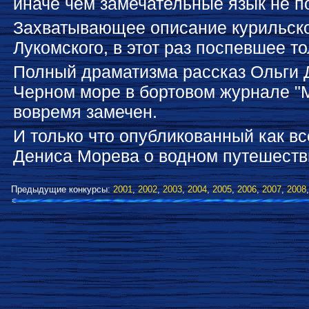
иначе чем замечательные язык не п
Захватывающее описание курильско
Лукомского, в этот раз поспевшее т
Полный драматизма рассказ Ольги 
Черном море в бортовом журнале "М
вовремя замечен.
И только что опубликованный как в
Дениса Морева о водном путешестви
Предыдущие конкурсы:
2001
,
2002
,
2003
,
2004
,
2005
,
2006
,
2007
,
2008