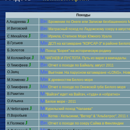
Походы
J
Вн
А.Андреева
Брожение по Онеге или Записки безбашенного 
Вн
И.Виговский
Матрасный поход по Ладожскому озеру в августе
J
Вн
С.Михайлов
Ирикла, Степное Море Южного Урала
Мн
В.Гуськов
ДСП на катамаране "КОРСАР-3" в районе Белого
М
Б.Золотов
Поход "Борея" на историческую родину
J
М
М.Коломейчук
ЧАПАЕВ И ПУСТОТА. Путь из варяг в камчадалы.
J
Вн
O.Тимофеев
Отчет о походе по Байкалу, август 2011
Мн
O.Заяц
Вьетнам. На парусном катамаране «LONG», Нов
J
Мн
М.Хоменко
К древностям Белого моря
J
Мн
О.Тимофеев
Отчет о походе по Онежской губе Белого моря
.
М
В.Ракитин
"Вайгач" идет на Вайгач, «туда» и «обратно»
М
О.Ильина
Белое море - 2011
J
М
А.Чеботарев
Курильский поход "Чапаева"
Мн
П.Воробьев
Котка - Хельсинки, "Ветер" & "Альбатрос", 2011 г.
J
Вн
К.Поляков
Отчет о походе по озеру Сайма в Финляндии