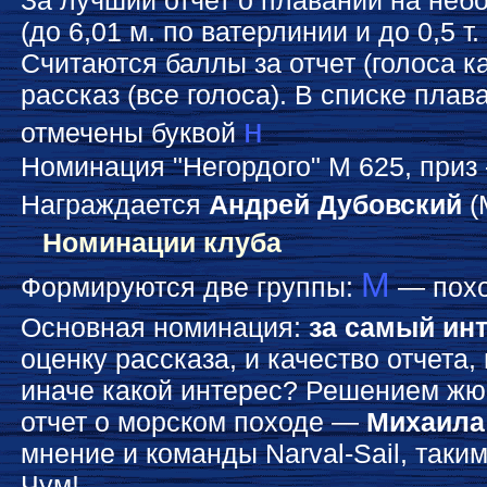
За лучший отчет о плавании на неб
(до 6,01 м. по ватерлинии и до 0,5 т
Считаются баллы за отчет (голоса к
рассказ (все голоса). В списке пла
н
отмечены буквой
Номинация "Негордого" М 625, приз -
Награждается
Андрей Дубовский
(
Номинации клуба
М
Формируются две группы:
— похо
Основная номинация:
за самый ин
оценку рассказа, и качество отчета,
иначе какой интерес? Решением ж
отчет о морском походе —
Михаила
мнение и команды Narval-Sail, таки
Чум!