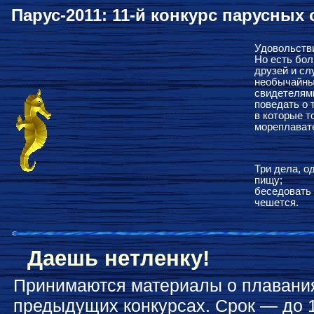
Парус-2011: 11-й конкурс парусных
Удовольстви
Но есть бол
друзей и сл
необычайны
свидетелями
поведать о 
в которые т
мореплават
Три дела, о
пищу;
беседовать 
чешется.
Даешь нетленку!
Принимаются материалы о плавания
предыдущих конкурсах. Срок — до 