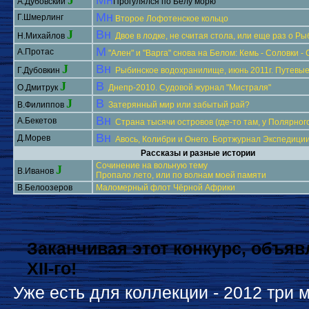
J
Мн
А.Дубовский
Прогулялся по Белу морю
Мн
Г.Шмерлинг
Второе Лофотенское кольцо
J
Вн
Н.Михайлов
Двое в лодке, не считая стола, или еще раз о Р
М
А.Протас
"Ален" и "Варга" снова на Белом: Кемь - Соловки -
J
Вн
Г.Дубовкин
Рыбинское водохранилище, июнь 2011г. Путевые
J
В
О.Дмитрук
Днепр-2010. Судовой журнал "Мистраля"
J
В
В.Филиппов
Затерянный мир или забытый рай?
Вн
А.Бекетов
Страна тысячи островов (где-то там, у Полярного
Вн
Д.Морев
Авось, Колибри и Онего. Бортжурнал Экспедиции
Рассказы и разные истории
Сочинение на вольную тему
J
В.Иванов
Пропало лето, или по волнам моей памяти
В.Белоозеров
Маломерный флот Чёрной Африки
Заканчивая этот конкурс, объя
XII-го!
Уже есть для коллекции - 2012 три 