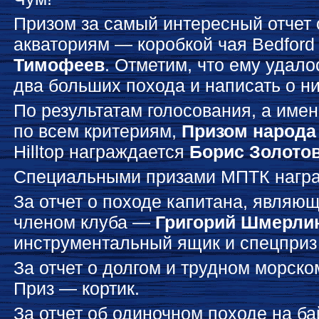
Призом за самый интересный отчет 
акваториям — коробкой чая Bedfor
Тимофеев
. Отметим, что ему удало
два больших похода и написать о ни
По результатам голосования, а име
по всем критериям,
Призом народа
Hilltop награждается
Борис Золото
Специальными призами МПТК нагр
За отчет о походе капитана, являю
членом клуба —
Григорий Шмерли
инструментальный ящик и спецприз
За отчет о долгом и трудном морск
Приз — кортик.
За отчет об одиночном походе на ба