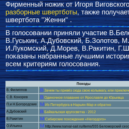
Фирменный ножик от Игоря Виговског
разборные швертботы
, также получа
швертбота "Женни" .
В голосовании приняли участие В.Бел
В.Гуськин, А.Дубовский, Б.Золотов, М
И.Лукомский, Д.Морев, В.Ракитин, Г.
показаны набранные лучшими истори
всем критериям голосования.
Походы
В
В. Филиппов
Зачем ты привёз сюда свою колымагу, или приклю
В
С.В. Конорев
Одиночное плавание от Ярославля до Юрьевца
М
П.и Н.Богородские
Из Петербурга в Нарьян-Мар и обратно
В
А.Дубовский
Байкальская кругосветка - 2012
М
В.Ракитин
Сибирские похождения «Негордого»
М
О.Ильина
http://www.narval-sail.ru/items/555 Беломорский сез