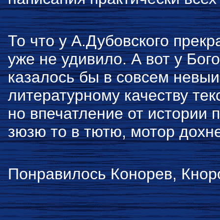
То что у А.Дубовского прек
уже не удивило. А вот у Бо
казалось бы в совсем невы
литературному качеству тек
но впечатление от истории п
зюзю то в тютю, мотор дохне
Понравилось Конорев, Кноро