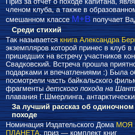
Приз за отчет о походе капитана, яв
членом клуба, а также в образованно
М+В
смешанном классе
получает Ва
Среди стихий
Так называется
книга Александра Бе
экземпляров которой принес в клуб в 
пришедших на встречу участников ко
Свадковский. Встреча прошла приятн
подарками и впечатлениями :) Была 
посмотрели часть байкальского филь
фрагменты
детского похода на Шан
плавания Г.Шмерлинга, антарктическ
За лучший рассказ об одиночном
походе
Номинация Издательского Дома
МОЯ
ПЛАНЕТА
, приз — комплект книг