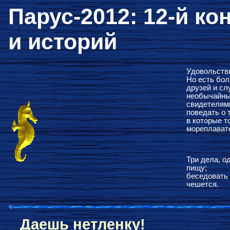
Парус-2012: 12-й ко
и историй
Удовольстви
Но есть бол
друзей и сл
необычайны
свидетелями
поведать о 
в которые т
мореплават
Три дела, о
пищу;
беседовать 
чешется.
Даешь нетленку!