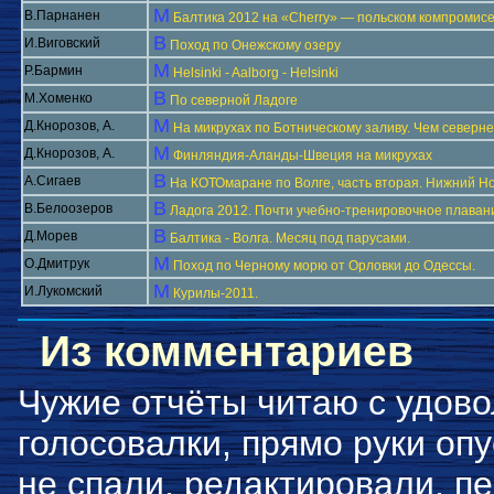
М
В.Парнанен
Балтика 2012 на «Cherry» — польском компромисе
В
И.Виговский
Поход по Онежскому озеру
М
Р.Бармин
Helsinki - Aalborg - Helsinki
В
М.Хоменко
По северной Ладоге
М
Д.Кнорозов, А.
На микрухах по Ботническому заливу. Чем северне
М
Д.Кнорозов, А.
Финляндия-Аланды-Швеция на микрухах
В
А.Сигаев
На КОТОмаране по Волге, часть вторая. Нижний Но
В
В.Белоозеров
Ладога 2012. Почти учебно-тренировочное плаван
В
Д.Морев
Балтика - Волга. Месяц под парусами.
М
О.Дмитрук
Поход по Черному морю от Орловки до Одессы.
М
И.Лукомский
Курилы-2011.
Из комментариев
Чужие отчёты читаю с удово
голосовалки, прямо руки оп
не спали, редактировали, пе