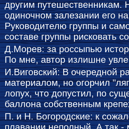
другим путешественникам. Н
одиночном залезании его на
Руководителю группы и сам
составе группы рисковать со
Д.Морев: за россыпью истор
По мне, автор излишне увле
И.Виговский: В очередной 
материалом, но огорчил "ля
лопух, что допустил, по су
баллона собственным крепе
П. и Н. Богородские: к сожа
плавании неполный. А так -