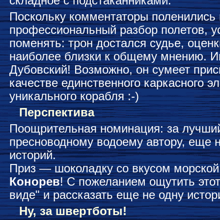
складное с подстаканниками.
Поскольку комментаторы поленились 
профессиональный разбор полетов, у
поменять: трон достался судье, оценк
наиболее близки к общему мнению. И
Дубовский! Возможно, он сумеет прис
качестве единственного каркасного э
уникального корабля :-)
Перспектива
Поощрительная номинация: за лучший
пресноводному водоему автору, еще
историй.
Приз — шоколадку со вкусом морской
Конорев
! С пожеланием ощутить этот
виде" и рассказать еще не одну истор
Ну, за швертботы!