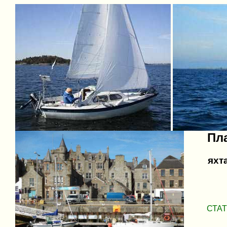
Пла
яхт
СТАТ