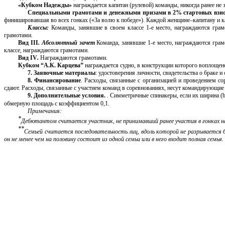
«Кубком Надежды»
награждается капитан (рулевой) команды, никогда ранее не
Специальными грамотами и денежными призами в 2% стартовых взн
финишировавшая во всех гонках («За волю к победе»). Каждой женщине–капитану и к
Классы:
Команды, занявшие в своем классе 1-е место, награждаются грам
грамотами.
Вид III
. Абсолютный зачет
Команда, занявшие 1-е место, награждаются грам
классе, награждаются грамотами.
Вид I
V
.
Награждаются грамотами.
Кубком “А.К. Карцева”
награждается судно, в конструкции которого воплощен
7.
Заявочные материалы
: удостоверения личности, свидетельства о браке
8
.
Финансирование
. Расходы, связанные с организацией и проведением со
сдают. Расходы, связанные с участием команд в соревнованиях, несут командирующие
9
. Дополнительные условия.
. Симметричные спинакеры, если их ширина (
обмерную площадь с коэффициентом 0,1.
Примечания:
*
Дебютантом считается участник, не принимавший ранее участия в гонках на 
**
Семьей считается последовательность лиц, вдоль которой не разрывается
он не менее чем на половину состоит из одной семьи или в него входит полная семья.