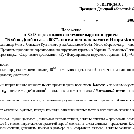
УТВЕРЖДАЮ:
Президент Донецкой областной 
«______» ________________200
Положение
о XX
IX
соревнованиях по технике парусного туризма
“Кубок Донбасса – 2007”, посвященных памяти Игоря Фил
ранилище близ с. Сеньково Купянского р-на Харьковской обл. Место сбора команд – лев
*
Правилам проведения соревнований по парусному туризму в Украине. В семейных
эки
ырех видах: «Спортивные достижения» (
I
), «Популяризация парусного туризма» (
II
), «
иссии.
00
ние с представителями команд, 10
– открытие соревнований, после чего начало гонок
разъезд участников.
ы исправленного относительного времени среди всех судов.
Классы
:. - по минимуму с
**
а,
n
– количество дебютантов
, входящих в состав экипажа
.
Абсолютный зачет
- по 
д
при равенстве суммы мест, по минимуму суммы относительного времени.
.
Классы
-
п
.
т капитаны (рулевые) каждой команды, занявшей первые места в абсолютном зачете в 
зом “Кубок Донбасса”, дипломом первой степени, а члены экипажа – грамотами. Коман
се 1-е место, награждаются грамотой первой степени, а члены экипажа – грамотами. Ко
вой степени, денежным призом в размере 50% стартовых взносов, а члены экипажа –