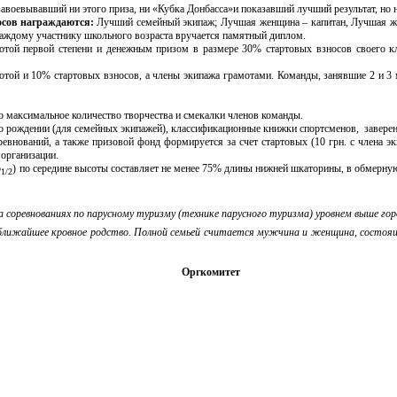
 завоевывавший ни этого приза, ни «Кубка Донбасса»и показавший лучший результат, но
осов награждаются:
Лучший семейный экипаж; Лучшая женщина – капитан, Лучшая же
аждому участнику школьного возраста вручается памятный диплом.
отой первой степени и денежным призом в размере 30% стартовых взносов своего кл
отой и 10% стартовых взносов, а члены экипажа грамотами. Команды, занявшие 2 и 3
о максимальное количество творчества и смекалки членов команды.
 и о рождении (для семейных экипажей), классификационные книжки спортсменов, завер
ревнований, а также призовой фонд формируется за счет стартовых (10 грн. с члена э
 организации.
b
)
по середине высоты составляет не менее 75% длины нижней шкаторины, в обмерную
1/2
соревнованиях по парусному туризму (технике парусного туризма) уровнем выше горо
 ближайшее кровное родство. Полной семьей считается мужчина и женщина, состоящ
Оргкомитет