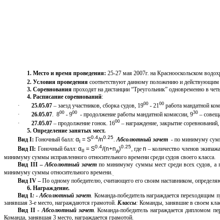
1. Место и время проведения:
25-27 мая 2007г. на Краснооскольском водох
2. Условия проведения
соответствуют данному положению и действующим 
3. Соревнования
проходят на дистанции “Треугольник” одновременно в чет
4. Расписание
соревнований
:
00
00
·
25.05.07
– заезд участников, сборка судов, 19
- 21
работа мандатной ком
00
00
30
·
2
6
.0
5
.0
7
. 8
- 9
- продолжение работы мандатной комиссии, 9
– совеща
00
·
2
7
.05.0
7
– продолжение гонок. 16
– награждение, закрытие соревнований, 
5. Определение занятых мест.
0.4
0.25
Вид I:
Гоночный балл:
α
= S
/n
.
Абсолютный зачет
- по минимуму сумм
I
0.4
0.25
Вид П:
Гоночный балл:
α
= S
/(n+n
)
,
где
n
– количество членов экипаж
II
д
минимуму суммы исправленного относительного времени среди судов своего класса.
Вид III –
Абсолютный зачет
по минимуму суммы мест среди всех судов, а 
минимуму суммы относительного времени.
.
Вид I
V
–
По одному победителю, считающего его своим наставником, определяю
6. Награждение
.
Вид I
:
-
Абсолютный зачет
.
Команда-победитель награждается переходящим при
занявшая 3-е место, награждаются грамотой.
Классы
:
Команды, занявшие в своем клас
Вид II
-
Абсолютный зачет
.
Команда-победитель награждается дипломом пер
Команда, занявшая 3 место, награждается грамотой.