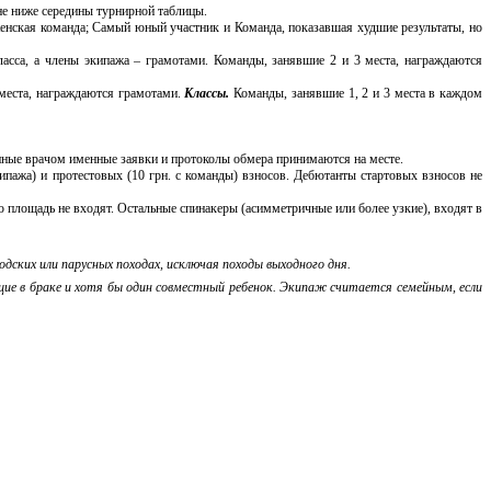
 не ниже середины турнирной таблицы.
нская команда; Самый юный участник и Команда, показавшая худшие результаты, но
асса, а члены экипажа – грамотами. Команды, занявшие 2 и 3 места, награждаются
 места, награждаются грамотами.
Классы.
Команды, занявшие 1, 2 и 3 места в каждом
енные врачом именные заявки и протоколы обмера принимаются на месте.
кипажа) и протестовых (10 грн. с команды) взносов. Дебютанты стартовых взносов не
 площадь не входят. Остальные спинакеры (асимметричные или более узкие), входят в
дских или парусных походах, исключая походы выходного дня.
ие в браке и хотя бы один совместный ребенок. Экипаж считается семейным, если