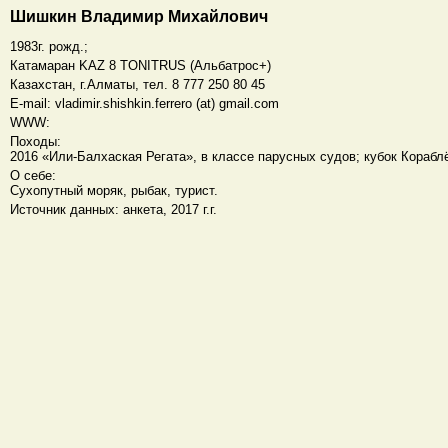
Шишкин Владимир Михайлович
1983г. рожд.;
Катамаран KAZ 8 TONITRUS (Альбатрос+)
Казахстан, г.Алматы, тел. 8 777 250 80 45
E-mail: vladimir.shishkin.ferrero (at) gmail.com
WWW:
Походы:
2016 «Или-Балхаская Регата», в классе парусных судов; кубок Корабл
О себе:
Сухопутный моряк, рыбак, турист.
Источник данных: анкета, 2017 г.г.