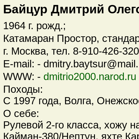
Байцур Дмитрий Олег
1964 г. рожд.;
Катамаран Простор, станда
г. Москва, тел. 8-910-426-32
E-mail: - dmitry.baytsur@mail.
WWW: -
dmitrio2000.narod.ru
Походы:
С 1997 года, Волга, Онежско
О себе:
Рулевой 2-го класса, хожу н
Кайман-380/Нептун, яхте Ка