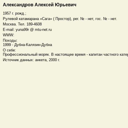
Александров Алексей Юрьевич
1957 г. рожд.;
Рулевой катамарана «Сага» ( Простор), рег. № - нет, гос. № - нет.
Москва. Тел. 189-4608
E-mail: yuna99r @ mtu-net.ru
WWW:
Походы:
1999 - Дубна-Калязин-Дубна
О себе:
Профессиональный моряк. В настоящее время - капитан частного кате
Источник данных: анкета, 2000 г.