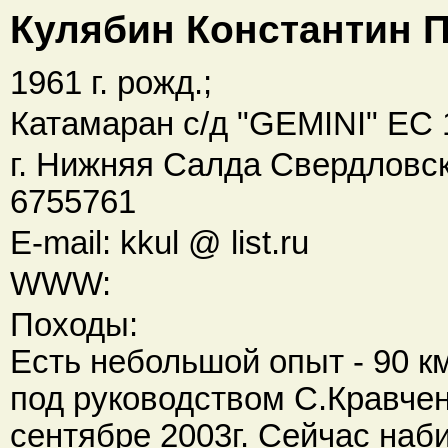
Кулябин Константин 
1961 г. рожд.;
Катамаран с/д "GEMINI" ЕС 1
г. Нижняя Салда Свердловско
6755761
E-mail: kkul @ list.ru
WWW:
Походы:
Есть небольшой опыт - 90 к
под руководством С.Кравчен
сентябре 2003г. Сейчас наб