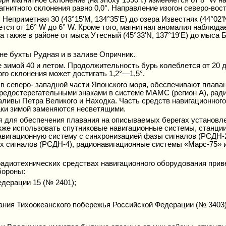
магнитного склонения равно 0,0°. Направление изогон северо-вос
Неприметная 30 (43°15'М, 134°35'Е) до озера Известняк (44°02
ется от 16° W до 6° W. Кроме того, магнитная аномалия наблю
, а также в районе от мыса Утесный (45°33'N, 137°19'Е) до мыса 
не бухты Рудная и в заливе Опричник.
 зимой 40 и летом. Продолжительность бурь колеблется от 20 д
го склонения может достигать 1,2°—1,5°.
в северо- западной части Японского моря, обеспечивают плава
редостерегательными знаками в системе МАМС (регион А), рад
ливы Петра Великого и Находка. Часть средств навигационного
ки зимой заменяются несветящими.
я для обеспечения плавания на описываемых берегах установл
кже использовать спутниковые навигационные системы, станции
вигационную систему с синхронизацией фазы сигналов (РСДН-2
сигналов (РСДН-4), радионавигационные системы «Марс-75» и РС
радиотехнических средствах навигационного оборудования при
бороны:
едерации 15 (№ 2401);
ания Тихоокеанского побережья Российской Федерации (№ 3403)