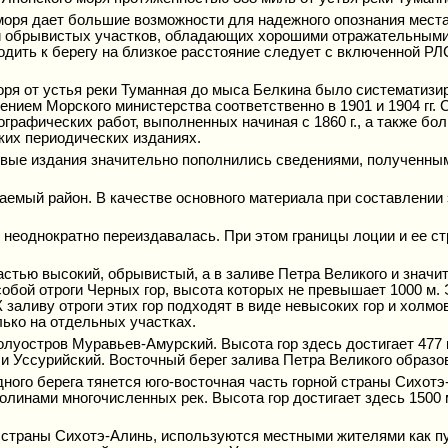
моря дает большие возможности для надежного опознания места
х и обрывистых участков, обладающих хорошими отражательными
дить к берегу на близкое расстояние следует с включенной РЛ
оря от устья реки Туманная до мыса Белкина было систематизир
лением Морского министерства соответственно в 1901 и 1904 гг.
графических работ, выполненных начиная с 1860 г., а также бол
ских периодических изданиях.
вые издания значительно пополнились сведениями, полученными
ваемый район. В качестве основного материала при составлении
неоднократно переиздавалась. При этом границы лоции и ее ст
астью высокий, обрывистый, а в заливе Петра Великого и знач
собой отроги Черных гор, высота которых не превышает 1000 м.
заливу отроги этих гор подходят в виде невысоких гор и холмо
лько на отдельных участках.
луостров Муравьев-Амурский. Высота гор здесь достигает 477
 и Уссурийский. Восточный берег залива Петра Великого образо
дного берега тянется юго-восточная часть горной страны Сихот
линами многочисленных рек. Высота гор достигает здесь 1500 
 страны Сихотэ-Алинь, используются местными жителями как п