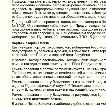
Порядок плавания в системах установленных путей, раз
перечисленных районах регламентирован Режимом плава
издаваемым Гидрографической службой Краснознаменног
обязательно. В этом же руководстве помещены «Инструк
рыболовных судов по правилам обращения с изделиями
Подводный кабель проложен вдоль северо-западного бер
№ 1402). Ответвления кабеля идут[...]
Предупреждение
подводные и дноуглубительные работы, подводные взрыв
его протяжении запрещеныю. При случайном подъеме каб
Хабаровск, ул. Пушкина, 23, начальнику ТПО-15 (телегр
Порты и якорные места
Крупнейшим портом Тихоокеанского побережья Российск
полуострова Муравьев-Амурский, а также часть акватори
торговый порт Посьет и морской порт Зарубино.
В заливе Находка расположены Находкинские морские т
района находятся портовые пункты. Порт Владивосток и
Режим плавания в портах регламентируется Общими прав
Требования, вытекающие из особенностей и специфики 
таких обязательных постановлений приводятся в лоции 
Режим плавания в порту Владивосток и в заливе Наход
изданы Гидрографической службой Тихоокеанского флот
в порту Владивосток приведены в настоящей лоции на стр
Режим плавания в порту Владивосток регулируется Цен
управления движением судов.
В заливе Петра Великого наиболее удобные якорные мест