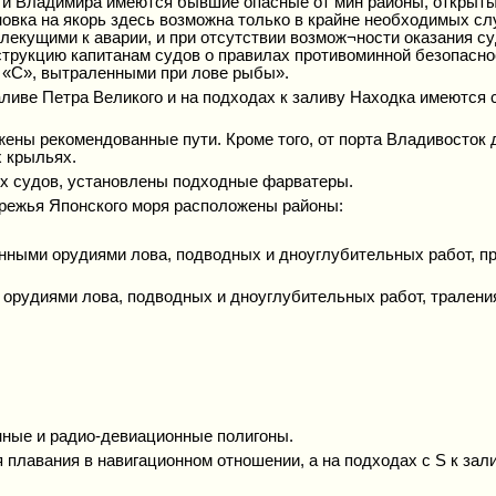
и и Владимира имеются бывшие опасные от мин районы, открыты
овка на якорь здесь возможна только в крайне необходимых сл
лекущими к аварии, и при отсутствии возмож¬ности оказания су
струкцию капитанам судов о правилах противоминной безопасно
 «С», вытраленными при лове рыбы».
ливе Петра Великого и на подходах к заливу Находка имеются
ены рекомендованные пути. Кроме того, от порта Владивосток 
 крыльях.
ых судов, установлены подходные фарватеры.
ережья Японского моря расположены районы:
нными орудиями лова, подводных и дноуглубительных работ, пр
 орудиями лова, подводных и дноуглубительных работ, тралени
ные и радио-девиационные полигоны.
я плавания в навигационном отношении, а на подходах с S к за