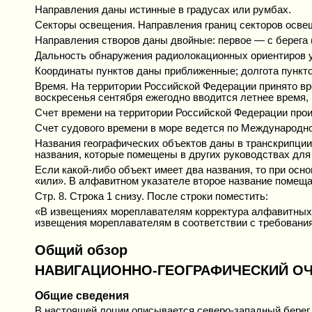
Направления даны истинные в градусах или румбах.
Секторы освещения. Направления границ секторов освещ
Направления створов даны двойные: первое — с берега (
Дальность обнаружения радиолокационных ориентиров 
Координаты пунктов даны приближенные; долгота пунктов
Время. На территории Российской Федерации принято врем
воскресенья сентября ежегодно вводится летнее время, к
Счет времени на территории Российской Федерации прои
Счет судового времени в море ведется по Международно
Названия географических объектов даны в транскрипци
названия, которые помещены в других руководствах для 
Если какой-либо объект имеет два названия, то при осн
«или». В алфавитном указателе второе название помещае
Стр. 8. Строка 1 снизу. После строки поместить:
«В извещениях мореплавателям корректура алфавитных 
извещения мореплавателям в соответствии с требованиями 
Общий обзор
НАВИГАЦИОННО-ГЕОГРАФИЧЕСКИЙ О
Общие сведения
В настоящей лоции описывается северо-западный берег 