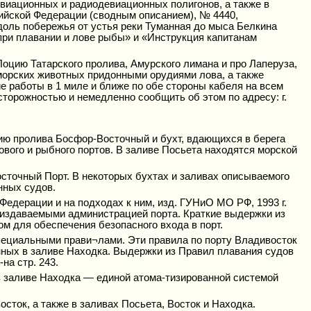
евиационных и радиодевиационных полигонов, а также в
ийской Федерации (сводным описанием), № 4440,
оль побережья от устья реки Туманная до мыса Белкина
при плавании и лове рыбы» и «Инструкция капитанам
оцию Татарского пролива, Амурского лимана и про Лаперуза,
 морских животных придонными орудиями лова, а также
е работы в 1 миле и ближе по обе стороны кабеля на всем
торожностью и немедленно сообщить об этом по адресу: г.
ю пролива Босфор-Восточный и бухт, вдающихся в берега
ового и рыбного портов. В заливе Посьета находятся морской
сточный Порт. В некоторых бухтах и заливах описываемого
нных судов.
едерации и на подходах к ним, изд. ГУНиО МО РФ, 1993 г.
 издаваемыми администрацией порта. Краткие выдержки из
м для обеспечения безопасного входа в порт.
пециальными прави¬лами. Эти правила по порту Владивосток
ных в заливе Находка. Выдержки из Правил плавания судов
на стр. 243.
в заливе Находка — единой атома-тизированной системой
сток, а также в заливах Посьета, Восток и Находка.