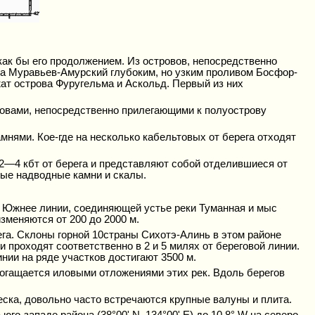
как бы его продолжением. Из островов, непосредственно
а Муравьев-Амурский глубоким, но узким проливом Босфор-
ат острова Фуругельма и Аскольд. Первый из них
ровами, непосредственно прилегающими к полуострову
мнями. Кое-где на несколько кабельтовых от берега отходят
 2—4 кбт от берега и представляют собой отделившиеся от
ные надводные камни и скалы.
. Южнее линии, соединяющей устье реки Туманная и мыс
зменяются от 200 до 2000 м.
ега. Склоны горной 10страны Сихотэ-Алинь в этом районе
 проходят соответственно в 2 и 5 милях от береговой линии.
нии на ряде участков достигают 3500 м.
обогащается иловыми отложениями этих рек. Вдоль берегов
песка, довольно часто встречаются крупные валуны и плита.
го-западе района (38°00' N, 134°00' Е) до 10,8° W на северо-