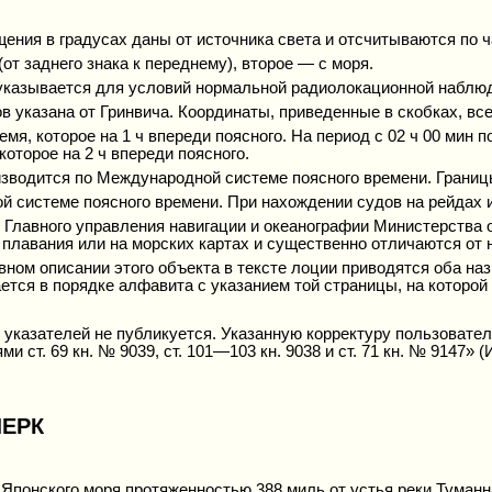
ения в градусах даны от источника света и отсчитываются по ч
от заднего знака к переднему), второе — с моря.
указывается для условий нормальной радиолокационной наблю
 указана от Гринвича. Координаты, приведенные в скобках, все
я, которое на 1 ч впереди поясного. На период с 02 ч 00 мин п
оторое на 2 ч впереди поясного.
зводится по Международной системе поясного времени. Границ
й системе поясного времени. При нахождении судов на рейдах и
и Главного управления навигации и океанографии Министерства
плавания или на морских картах и существенно отличаются от н
овном описании этого объекта в тексте лоции приводятся оба на
тся в порядке алфавита с указанием той страницы, на которой
указателей не публикуется. Указанную корректуру пользовател
ст. 69 кн. № 9039, ст. 101—103 кн. 9038 и ст. 71 кн. № 9147» (
ЧЕРК
Японского моря протяженностью 388 миль от устья реки Туманн