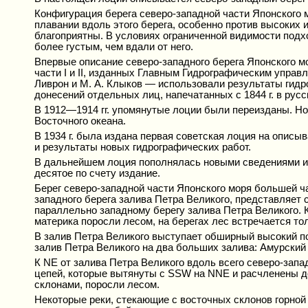
Конфигурация берега северо-западной части Японского 
плавании вдоль этого берега, особенно против высоки
благоприятны. В условиях ограниченной видимости подхо
более густым, чем вдали от него.
Впервые описание северо-западного берега Японского м
части I и II, изданных Главным Гидрографическим управ
Ливрон и М. А. Клыков — использовали результаты гидро
донесений отдельных лиц, напечатанных с 1844 г. в рус
В 1912—1914 гг. упомянутые лоции были переизданы. Но
Восточного океана.
В 1934 г. была издана первая советская лоция на описы
и результаты новых гидрографических работ.
В дальнейшем лоция пополнялась новыми сведениями и 
десятое по счету издание.
Берег северо-западной части Японского моря большей ч
западного берега залива Петра Великого, представляет 
параллельно западному берегу залива Петра Великого. К 
материка поросли лесом, на берегах лес встречается то
В залив Петра Великого выступает обширный высокий по
залив Петра Великого на два больших залива: Амурский
К NE от залива Петра Великого вдоль всего северо-запа
цепей, которые вытянуты с SSW на NNE и расчленены до
склонами, поросли лесом.
Некоторые реки, стекающие с восточных склонов горной