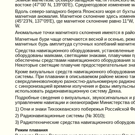
востоке (47°00' N, 139°00'Е). Среднегодовое изменение 
Вдоль северо-западного берега Японского моря от бухты 
магнитная аномалия. Магнитное склонение здесь изменя
(45°23'N, 137°09'Е), где магнитное склонение равно 11°W
W.
Аномальные точки магнитного склонения имеются в райо
Магнитные бури чаще отмечаются весной и осенью, реже
магнитных бурь амплитуда суточных колебаний магнитно
Средства навигационного оборудования, установленные 
оборудованы маяками, светящими знаками, плавучими п
обеспечены средствами навигационного оборудования за
Некоторые светящие плавучие предостерегательные зна
Кроме визуальных средств навигационного оборудовани
системы. При плавании в описываемом районе можно та
сверхдлинноволновую разностно-дальномерную радиона
с синхронизацией времени излучения и фазы импульсных 
использовать радионавигационную систему Декка.
Подробные сведения о визуальных, звукосигнальных и 
управлением навигации и океанографии Министерства о
1) Огни и знаки Тихоокеанского побережья Российской Ф
2) Радионавигационные системы (№ 3010);
3) Радиотехнические средства навигационного оборудов
Режим плавания