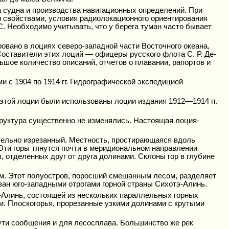
 судна и производства навигационных определений. При
 свойствами, условия радиолокационного ориентирования
С. Необходимо учитывать, что у берега туман часто бывает
овано в лоциях северо-западной части Восточного океана,
 Составители этих лоций — офицеры русского флота С. Р. Де-
ьшое количество описаний, отчетов о плавании, рапортов и
 с 1904 по 1914 гг. Гидрографической экспедицией
 этой лоции были использованы лоции издания 1912—1914 гг.
руктура существенно не изменялись. Настоящая лоция-
ительно изрезанный. Местность, простирающаяся вдоль
 Эти горы тянутся почти в меридиональном направлении
в, отделенных друг от друга долинами. Склоны гор в глубине
 м. Этот полуостров, поросший смешанным лесом, разделяет
ван юго-западными отрогами горной страны Сихотэ-Алинь.
э-Алинь, состоящей из нескольких параллельных горных
м. Плоскогорья, прорезанные узкими долинами с крутыми
ути сообщения и для лесосплава. Большинство же рек