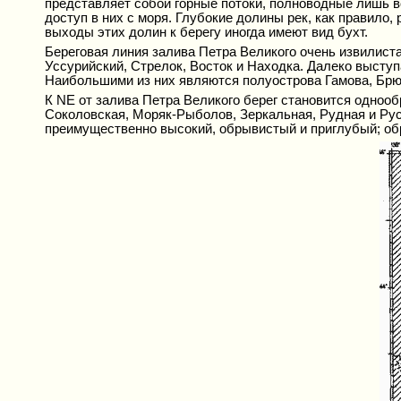
представляет собой горные потоки, полноводные лишь в
доступ в них с моря. Глубокие долины рек, как правил
выходы этих долин к берегу иногда имеют вид бухт.
Береговая линия залива Петра Великого очень извилиста
Уссурийский, Стрелок, Восток и Находка. Далеко выст
Наибольшими из них являются полуострова Гамова, Брю
К NE от залива Петра Великого берег становится одноо
Соколовская, Моряк-Рыболов, Зеркальная, Рудная и Рус
преимущественно высокий, обрывистый и приглубый; обр