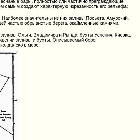
я песчаные бары, полностью или частично преграждающие
тем самым создают характерную изрезанность его рельефа;
и. Наиболее значительны из них заливы Посьета, Амурский,
шей частью обрывистые берега, окаймленные камнями.
 заливы Ольги, Владимира и Рында, бухты Успения, Киевка,
ношении заливы и бухты. Описываемый берег
о, далеко в море.