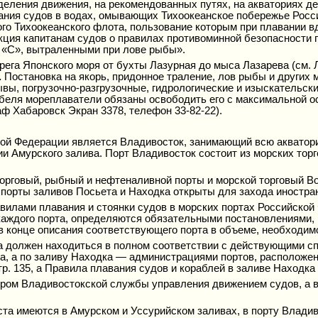
деления движения, на рекомендованных путях, на акваториях д
ния судов в водах, омывающих Тихоокеанское побережье Росс
о Тихоокеанского флота, пользование которым при плавании вд
ция капитанам судов о правилах противоминной безопасности 
 «С», вытраленными при лове рыбы».
ега Японского моря от бухты Лазурная до мыса Лазарева (см. Л
.
Постановка на якорь, придонное траление, лов рыбы и других
ы, погрузочно-разгрузочные, гидрологические и изыскательски
еля мореплаватели обязаны освободить его с максимальной ос
аф Хабаровск Экран 3378, телефон 33-82-22).
ой Федерации является Владивосток, занимающий всю акватори
и Амурского залива. Порт Владивосток состоит из морских торг
орговый, рыбный и нефтеналивной порты и морской торговый Во
 порты заливов Посьета и Находка открыты для захода иностра
илами плавания и стоянки судов в морских портах Российской Ф
каждого порта, определяются обязательными постановлениями,
в конце описания соответствующего порта в объеме, необходимо
ка должен находиться в полном соответствии с действующими с
а, а по заливу Находка — администрациями портов, расположен
. 135, а Правила плавания судов и кораблей в заливе Находка -
тром Владивостокской службы управления движением судов, а 
а имеются в Амурском и Уссурийском заливах, в порту Владиво