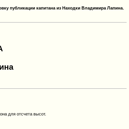
овку публикации капитана из Находки Владимира Лапина.
А
ина
йона для отсчета высот.