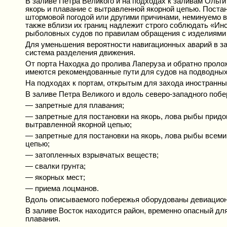
В заливе Петра Великого и на подходах к заливам Ольг
якорь и плавание с вытравленной якорной цепью. Постан
штормовой погодой или другими причинами, неминуемо в
также вблизи их границ надлежит строго соблюдать «Ин
рыболовных судов по правилам обращения с изделиями
Для уменьшения вероятности навигационных аварий в за
система разделения движения.
От порта Находка до пролива Лаперуза и обратно пролож
имеются рекомендованные пути для судов на подводных
На подходах к портам, открытым для захода иностранн
В заливе Петра Великого и вдоль северо-западного поб
— запретные для плавания;
— запретные для постановки на якорь, лова рыбы придо
вытравленной якорной цепью;
— запретные для постановки на якорь, лова рыбы всеми
цепью;
— затопленных взрывчатых веществ;
— свалки грунта;
— якорных мест;
— приема лоцманов.
Вдоль описываемого побережья оборудованы девиацион
В заливе Восток находится район, временно опасный дл
плавания.