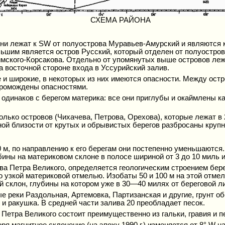
СХЕМА РАЙОНА
они лежат к SW от полуострова Муравьев-Амурский и являются 
ьшим является остров Русский, который отделен от полуостров
имского-Корсакова. Отдельно от упомянутых выше островов леж
а восточной стороне входа в Уссурийский залив.
 и широкие, в некоторых из них имеются опасности. Между ост
громождены опасностями.
динаков с берегом материка: все они приглубы и окаймлены ка
олько островов (Чихачева, Петрова, Орехова), которые лежат в
ой близости от крутых и обрывистых берегов разбросаны круп
 м, по направлению к его берегам они постепенно уменьшаются
ины на материковом склоне в полосе шириной от 3 до 10 миль и
ва Петра Великого, определяется геологическим строением бер
 узкой материковой отмелью. Изобаты 50 и 100 м на этой отмели
 склон, глубины на котором уже в 30—40 милях от береговой ли
е реки Раздольная, Артемовка, Партизанская и другие, грунт 
ь и ракушка. В средней части залива 20 преобладает песок.
а Петра Великого состоит преимущественно из гальки, гравия и 
 магнитное склонение (на эпоху 1990 г.) изменяется от 8° W на ю