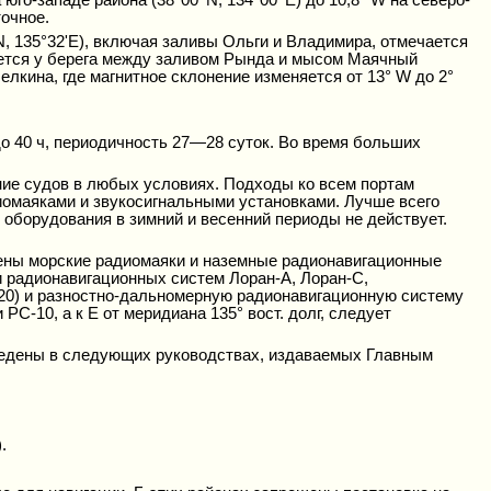
точное.
'N, 135°32'Е), включая заливы Ольги и Владимира, отмечается
дается у берега между заливом Рында и мысом Маячный
Белкина, где магнитное склонение изменяется от 13° W до 2°
о 40 ч, периодичность 27—28 суток. Во время больших
ние судов в любых условиях. Подходы ко всем портам
иомаяками и звукосигнальными установками. Лучше всего
 оборудования в зимний и весенний периоды не действует.
ены морские радиомаяки и наземные радионавигационные
 радионавигационных систем Лоран-А, Лоран-С,
0) и разностно-дальномерную радионавигационную систему
-10, а к Е от меридиана 135° вост. долг, следует
ведены в следующих руководствах, издаваемых Главным
.