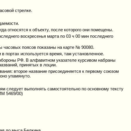
асовой стрелке.
даемости.
гда относятся к объекту, после которого они помещены.
оследнего воскресенья марта по 03 ч 00 мин последнего
ы часовых поясов показаны на карте № 90080.
 в портах используется время, там установленное.
 обороны РФ. В алфавитном указателе курсивом набраны
азваний, принятых в лоции.
звания: второе название присоединяется к первому союзом
 оно упамянуто.
ям следует выполнять самостоятельно по основному тексту
ИМ 5469/00)
ая до мыса Белкина.