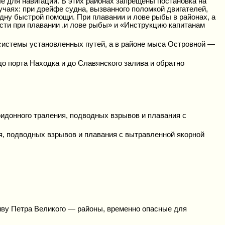
е для навигации. Б этих районах запрещены постановка на
учаях: при дрейфе судна, вызванного поломкой двигателей,
дну быстрой помощи. При плавании и лове рыбы в районах, а
сти при плавании .и лове рыбы» и «Инструкцию капитанам
 системы установленных путей, а в районе мыса Островной —
до порта Находка и до Славянского залива и обратно
идонного траления, подводных взрывов и плавания с
я, подводных взрывов и плавания с вытравленной якорной
ливу Петра Великого — районы, временно опасные для