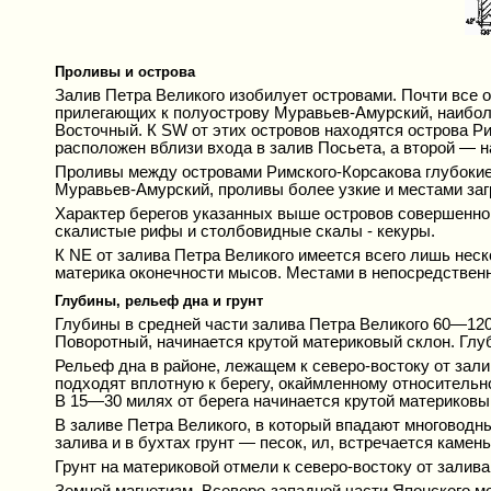
Проливы и острова
Залив Петра Великого изобилует островами. Почти все 
прилегающих к полуострову Муравьев-Амурский, наибол
Восточный. К SW от этих островов находятся острова Р
расположен вблизи входа в залив Посьета, а второй — н
Проливы между островами Римского-Корсакова глубокие
Муравьев-Амурский, проливы более узкие и местами за
Характер берегов указанных выше островов совершенно о
скалистые рифы и столбовидные скалы - кекуры.
К NE от залива Петра Великого имеется всего лишь неск
материка оконечности мысов. Местами в непосредственн
Глубины, рельеф дна и грунт
Глубины в средней части залива Петра Великого 60—120
Поворотный, начинается крутой материковый склон. Глуб
Рельеф дна в районе, лежащем к северо-востоку от зали
подходят вплотную к берегу, окаймленному относительно
В 15—30 милях от берега начинается крутой материковый
В заливе Петра Великого, в который впадают многоводны
залива и в бухтах грунт — песок, ил, встречается камен
Грунт на материковой отмели к северо-востоку от залив
Земной магнетизм. Всеверо-западной части Японского моря