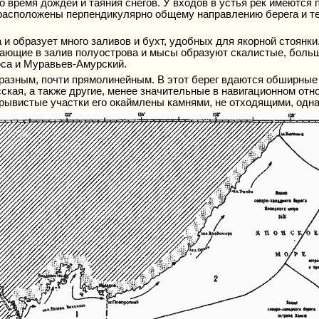
о время дождей и таяния снегов. У входов в устья рек имеютс
о, расположены перпендикулярно общему направлению берега и 
 и образует много заливов и бухт, удобных для якорной стоянк
упающие в залив полуострова и мысы образуют скалистые, боль
са и Муравьев-Амурский.
бразным, почти прямолинейным. В этот берег вдаются обширные
ская, а также другие, менее значительные в навигационном от
ывистые участки его окаймлены камнями, не отходящими, однак