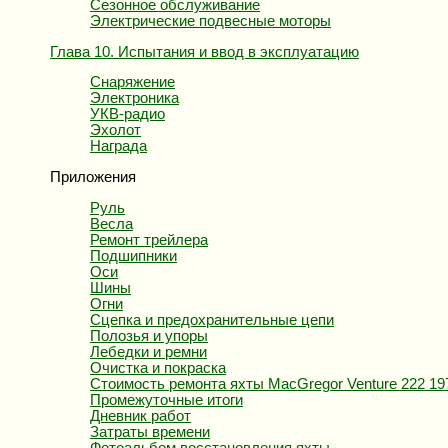
Сезонное обслуживание
Электрические подвесные моторы
Глава 10. Испытания и ввод в эксплуатацию
Снаряжение
Электроника
УКВ-радио
Эхолот
Награда
Приложения
Руль
Весла
Ремонт трейлера
Подшипники
Оси
Шины
Огни
Сцепка и предохранительные цепи
Полозья и упоры
Лебедки и ремни
Очистка и покраска
Стоимость ремонта яхты MacGregor Venture 222 19
Промежуточные итоги
Дневник работ
Затраты времени
Фотоальбом восстановления яхты