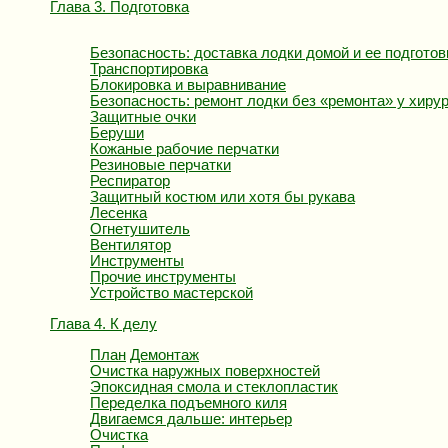
Глава 3. Подготовка
Безопасность: доставка лодки домой и ее подготов
Транспортировка
Блокировка и выравнивание
Безопасность: ремонт лодки без «ремонта» у хирур
Защитные очки
Беруши
Кожаные рабочие перчатки
Резиновые перчатки
Респиратор
Защитный костюм или хотя бы рукава
Лесенка
Огнетушитель
Вентилятор
Инструменты
Прочие инструменты
Устройство мастерской
Глава 4. К делу
План
Демонтаж
Очистка наружных поверхностей
Эпоксидная смола и стеклопластик
Переделка подъемного киля
Двигаемся дальше: интерьер
Очистка