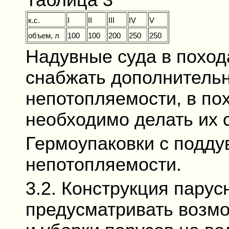
Таблица 3
к.с.
I
II
III
IV
V
объем, л
100
100
200
250
250
Надувные суда в походах
снабжать дополнитель
непотопляемости, в похо
необходимо делать их 
Гермоупаковки с подду
непотопляемости.
3.2. Конструкция пару
предусматривать возм