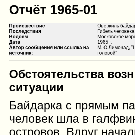
Отчёт 1965-01
Происшествие
Оверкиль байда
Последствия
Гибель человека
Водоем
Московское мор
Дата
1965 г.
Автор сообщения или ссылка на
М.Ю.Лимонад, "
источник:
головой"
Обстоятельства воз
ситуации
Байдарка с прямым па
человек шла в галфвин
островов. Вдруг нача