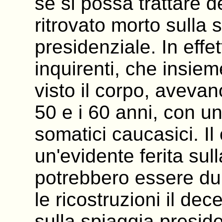
se si possa trattare 
ritrovato morto sulla 
presidenziale. In effe
inquirenti, che insie
visto il corpo, avevan
50 e i 60 anni, con una
somatici caucasici. I
un'evidente ferita sull
potrebbero essere du
le ricostruzioni il de
sulla spiaggia presi