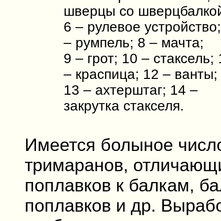
шверцы со шверцбалко
6 – рулевое устройство;
– румпель; 8 – мачта;
9 – грот; 10 – стаксель; 
– краспица; 12 – ванты;
13 – ахтерштаг; 14 –
закрутка стакселя.
Имеется болыное числ
тримаранов, отличающ
поплавков к балкам, б
поплавков и др. Выраб