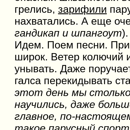
грелись,
зарифили
пару
нахватались. А еще оч
гандикап и шпангоут
)
Идем. Поем песни. При
широк. Ветер колючий 
унывать. Даже поручае
галса перекидывать ста
этот день мы столько 
научились, даже больше
главное, по-настояще
такое парусный спорт