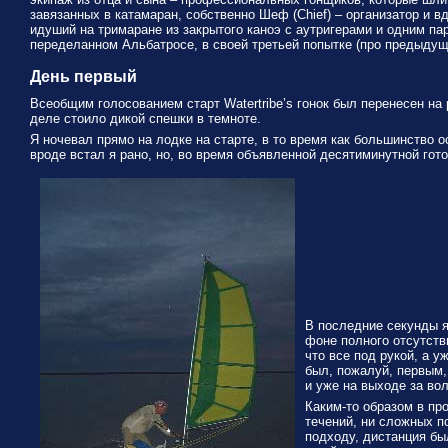
завязанных в катамаран, собственно Шеф (Chief) – организатор и в
идуший на тримаране из закрытого каноэ с аутригерами и одним пар
переделанном Альбатросе, в своей третьей попытке (про предыдущие м
День первый
Всеобщим голосованием старт Watertribe’s гонок был перенесен на
деле стоило дикой спешки в темноте.
Я ночевал прямо на лодке на старте, в то время как большинство о
вроде встал я рано, но, во время объявленной десятиминутной гото
В последние секунды я
фоне полного отсутстви
что все под рукой, а у
был, пожалуй, первым
и уже на выходе за во
Каким-то образом в пр
течений, ни сложных п
подходу, дистанция бы