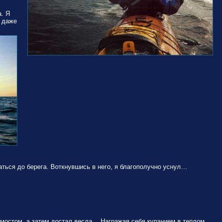
а. Я
 даже
аться до берега. Воткнувшись в него, я благополучно уснул…
 мостом, а затем достал весла… Награжая себя купанием в теплом