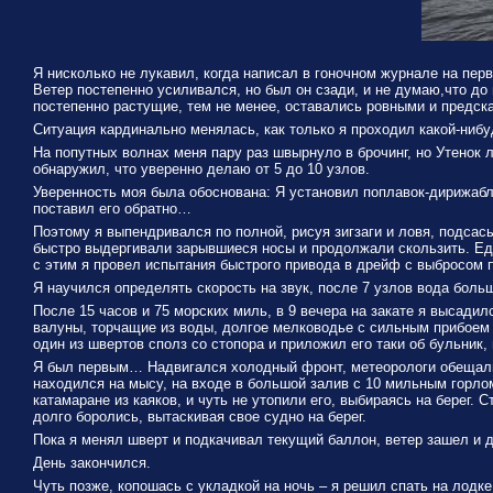
Я нисколько не лукавил, когда написал в гоночном журнале на пер
Ветер постепенно усиливался, но был он сзади, и не думаю,что до
постепенно растущие, тем не менее, оставались ровными и предск
Ситуация кардинально менялась, как только я проходил какой-нибу
На попутных волнах меня пару раз швырнуло в брочинг, но Утенок л
обнаружил, что уверенно делаю от 5 до 10 узлов.
Уверенность моя была обоснована: Я установил поплавок-дирижабль
поставил его обратно…
Поэтому я выпендривался по полной, рисуя зигзаги и ловя, подсас
быстро выдергивали зарывшиеся носы и продолжали скользить. Еди
с этим я провел испытания быстрого привода в дрейф с выбросом 
Я научился определять скорость на звук, после 7 узлов вода бол
После 15 часов и 75 морских миль, в 9 вечера на закате я высади
валуны, торчащие из воды, долгое мелководье с сильным прибоем 
один из швертов сполз со стопора и приложил его таки об бульник
Я был первым… Надвигался холодный фронт, метеорологи обещали у
находился на мысу, на входе в большой залив с 10 мильным горлом
катамаране из каяков, и чуть не утопили его, выбираясь на берег.
долго боролись, вытаскивая свое судно на берег.
Пока я менял шверт и подкачивал текущий баллон, ветер зашел и д
День закончился.
Чуть позже, копошась с укладкой на ночь – я решил спать на лодке