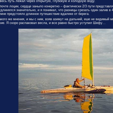
 весь путь лежал через открытую, глубокую и холодную воду.
почте лоции, сердце заныло конкретно – фактически 2/3 пути представл
удлинялся значительно, и я понимал, что разницы срезать один залив в 
е. мне предстояло длинное путешествие вдалеке от берега.
ого же мнения, и мы с ним, взяв азимут на дальний, еше не видимый мы
ие. Я скоро распаковал весла, и все равно быстро уступил Шефу…