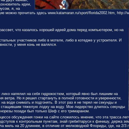
дохновитель идеи,
усом, я, на
ожно прочитать здесь www.katamaran.ru/sport/florida2002.htm, http://www
 рассвет, что казалось хорошей идеей дома перед компьютером, но на
стальных участников либо в мотеле, либо в котедже у устроителя. И
вности, у меня конь не валялся.
 лихо напялил на себя гидрокостюм, который явно был лишним на
я ветра. Но я решил стартануть в полной готовности и уверенности,
ж на воде снимать и подгонять. В этот раз я не терял ни секунды и
, стащившим тяжелую лодку на воду. Мое лидерство длилось секунды
лнорезы позади был только Шеф с его тримараном.
оцессе обсуждения гонки на сайте сложилось мнение, что эта трасса лег
одступов к контрольным пунктам, знай греби/паруси к финишу, держа з
ла миль на 20 длиннее, в отличие от мелководной Флориды, где, на 2/3 