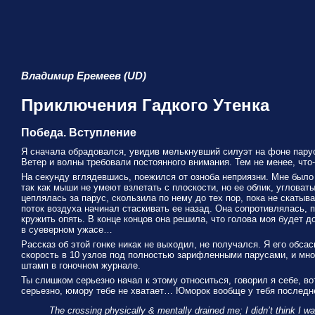
Владимир Еремеев (UD)
Приключения Гадкого Утенка
Победа. Вступление
Я сначала обрадовался, увидив мелькнувший силуэт на фоне паруса 
Ветер и волны требовали постоянного внимания. Тем не менее, что-
На секунду вглядевшись, поежился от озноба неприязни. Mне было 
так как мыши не умеют взлетать с плоскости, но ее облик, углова
цеплялась за парус, скользила по нему до тех пор, пока не скатыв
поток воздуха начинал стаскивать ее назад. Она сопротивлялась, 
кружить опять. В конце концов она решила, что голова моя будет 
в суеверном ужасе…
Рассказ об этой гонке никак не выходил, не получался. Я его обс
скорость в 10 узлов под полностью зарифленными парусами, и мно
штамп в гоночном журнале.
Ты слишком серьезно начал к этому относиться, говорил я себе, в
серьезно, юмору тебе не хватает… Юморок вообще у тебя последн
The crossing physically & mentally drained me; I didn’t think I was