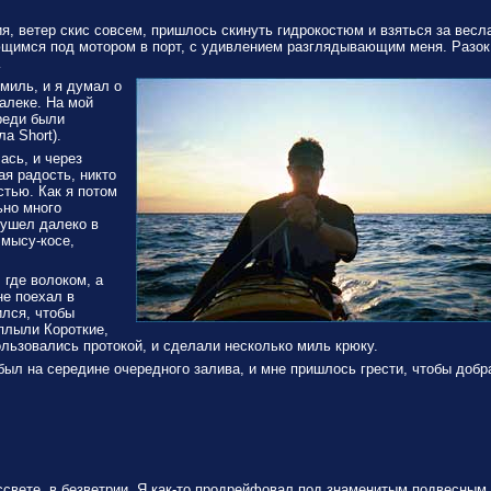
я, ветер скис совсем, пришлось скинуть гидрокостюм и взяться за весл
ющимся под мотором в порт, с удивлением разглядывающим меня. Разок
…
миль, и я думал о
алеке. На мой
реди были
а Short).
ась, и через
ая радость, никто
стью. Как я потом
ьно много
 ушел далеко в
 мысу-косе,
 где волоком, а
не поехал в
ился, чтобы
оплыли Короткие,
ользовались протокой, и сделали несколько миль крюку.
 был на середине очередного залива, и мне пришлось грести, чтобы добр
свете, в безветрии. Я как-то продрейфовал под знаменитым подвесным