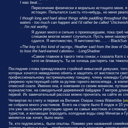
I was beat….
Пересечение физически и морально истощило меня, я н
истощен. Попытался сьесть что-нибудь, но меня рвал
I though long and hard about things while paddling throughout the 
waters - too much can happen and I'd rather be called "chickenshi
. . I'm not worthy.
Я думал много и сильно о произошедшем, пока греб чер
слишком многое может случиться. Пусть меня назовут
сдался. Я ничтожество, Я ничтожество…… - BlackSun
«The key to this kind of racing», Heather said from the bow of Dou
to lose the hard-earned calories». - LongShadow
«Самое главное в такого типа гонках,» сказала Катя с
«это не блевануть. Ты не хочешь растерять так тяжел
Последние слова принадлежали стройной невысокой девушке, того 
которых хочется немедленно обнять и защитить от жестокости свет
профессиональному экстремальному гонщику, члену команды Суба
уверенно чувствующей себя за рулем горного велосипеда , в кокпит
отвесной скале. Именно она, в компании со своим женихом, путеш
журналистом, на самодельной деревянной байдарке 7 метров длин
первой. Их замечательный рассказ можно прочитать на сайте их спо
Четвертая по счету и первая на Великих Озерах гонка Watertribe (
ww
не собрала много участников. Всего на старте было 8 лодок и 10 уч
эти уже заслужили репутацию одних из самых жестоких и сложных
туристов, и желающих бороздить холодные воды озер Мичиган и Гу
меняется как хочет, было мало.
Те, кто подписались, были опытны. Помимо уже названной семейно
экипаж из отца и сына – профессиональных гонщиков, которые шли 