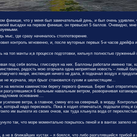
вом финише, что у меня был замечательный день, и был очень удивлен, ч
 моей высадки на первом финише, он превысил 5 баллов. Очевидно, мне п
азуемыми.
дь мыс, где сразу начиналось столпотворение.
овил контроль мгновенно, и, после муторных первых 5-и часов дрейфа и
 на топ мачты и,в процессе подготовки, кильнул полностью груженный 
ывая под себя волны, глиссируя на них. Баллоны работали именно так, к
нственно, радость мою огорчала одна неприятная новость – левый балл
плавучего якоря, инспекция ничего не дала, я подкачал воздух и продо
ьше не журчала, звук брызг становился сухим и шелестящим…
лся на мелком каменистом берегу первого финиша. Берег был отвратите
и разгулявшимся 6 бальным навальным ветром, разворачивая катамаран,
, надломив основание….
силение ветра, а главное, смену его на северный, в морду. Контрольн
, который надо пересекать. Пока я ходил отмечаться, подошли отец и с
 Стоило им вылезти из своих очков, как туда хлынула вода от перехлесты
унуло так, что море моментально покрылось пеной и в вантах запело не
, а не в ближайших кустах – я боялся, что либо разгулявшийся прибой и