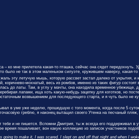
– ко мне прилетела какая-то пташка, сейчас она сядет передохнуть. Уд
то было не так в этом маленьком силуэте, кружившем наверху, какая-то
жаль эту летучую мышь, которую рассвет застал далеко от укрытия, и 
тый, коричнево-мохнатый, весь из ромбов, именно из таких фигур сост
алась до латы. Там, в углу у мачты, она находила временное убежище, д
перебирая лапами, ища хоть какую-нибудь зацепку для коготков, но пос
достаточным возвышением для последующего старта, и я чуть было не к
асывал в уме уже неделю, прошедшую с того момента, когда после 5 су
гочасовую греблю, я наконец вытащил своего Утенка на песчаный пляж,
от тебе и не пишется. Вспомни Дмитрия, ты ж всегда его поддерживал в 
ее время пошаливает, вон какую коллекцию из записок участников под
 going to make it, I was scared. I slept on and off that night and when I woke u