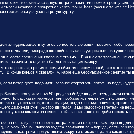
лышал какие-то крики сквозь шум ветра и, посветив прожектором, увидел
 смогли безопасно пробраться через камни. Катя (вообше-то имя ее He
свою гортексовскую, уже нагретую куртку…
адой из гидромешков и кутаясь во все теплые вещи, позволил себе поваля
коре отчалили, лихорадочно гребя и пытаясь удержаться на курсе чер
он в месте соединения клапана с тканью… В общем-то травил он не сме
очиню, но зачем-то спустил баллон и вытащил камеру…
 что зацепиться, пролил клеем и обмотал сверху ниткой, все это сопро
… В конце концов я сказал:«Ну, какое еще бессмысленное занятие ты пр
если ветер дует, надо идти, главное стартануть, потом, на воде, будет
 пробирался под углом в 45-50 градусов бейдевиндом, всегда имея возмо
олну. По рассказам каякеров, они пробирались через 3-х с половиной м
лах полутора метра, хотя ситуации, когда я не видел ничего, кроме ст
йшего движения руки, быстро двигался, и мы радостно взлетали на вер
о нет у меня камеры на голове чтобы заснять все это, дабы показать по
….
осела не стазу, шел я против ветра, хоть и не строго, закладывая длин
ед, не могу. Утенок, показав чудеса лавировки во Флориде, опять вернул
арушил в настройке при установке закрутки стакселя, да и о какой настр