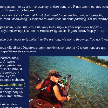
е думал, что смогу, что выживу, я был испуган. Я пытался поспать ноч
о… Я сдался… - Rocker
night and I conclude that I just don't want to be paddling solo on these big
t" than "deadwrong." I indicate to Mark that I'm done paddling. I'm not worthy
ез ночь, и решил, что я не хочу быть один в этих огромных водах –
 трусливым щенком, но не мертвым дураком. И дал знать Марку, что я
ble Joy, about forty miles into the first day, «is not to throw up. You don't wa
 носа «Двойного Удовольствия», приблизительно на 40 миле первого дня,
о заработанные калории»
самого типа,
а. А также
ро, одинаково
е каяка или на
ественником и
ной, будет
нсоров clcboats.
w.watertribe.com
)
астников. Гонки
 в среде водных
рон, где погода
й пары, был
на двух каяках,