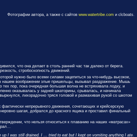
Фотографии автора, а также с сайтов
www.watertribe.com
и clcboats.
ивился, что она делает в столь ранний час так далеко от берега.
 резкость, стробоскопность движений.
которой нужно было всеми силами зацепиться за что-нибудь высокое,
оят в нашем воображении злые пришельцы, вызывал раздражение. Мышь
о тех пор, пока очередная большая волна не встряхивала лодку, и
тепенно оказывалась у задней шкаторины, срывалась, и начинала
увыркнулся, лихорадочно тряся головой и размахивая рукой со шкотом
ток фактически непрерывного движения, сочетающих и крейсерскую
 неровно шагая, добрался до красного ящика и проставил финальный
утверждении, что нельзя относиться к плаванию на наших «матрасах»
обрал…
p I was still drained. I … tried to eat but I kept on vomiting anything I ate.