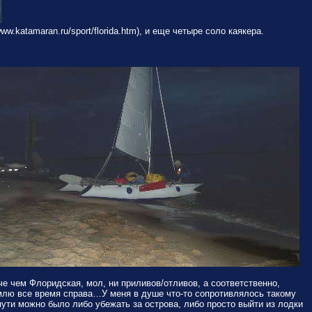
.katamaran.ru/sport/florida.htm), и еще четыре соло каякера.
че чем Флоридская, мол, ни приливов/отливов, а соответственно,
емлю все время справа…У меня в душе что-то сопротивлялось такому
пути можно было либо убежать за острова, либо просто выйти из лодки