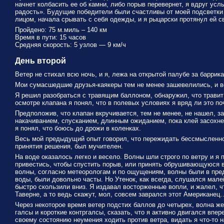
начнет колбасить ее об камни, либо порыв перевернет, я вдруг ус
радость». Будущие победители были счастливы от моей подсветки и
лицом, начала срывать с себя одежды, и я рыцарски протянул ей 
Пройдено: 75 м.миль – 140 км
Время в пути: 15 часов
Средняя скорость: 5 узлов — 9 км/ч
День второй
Ветер не стихал всю ночь, и я, лежа на открытой палубе за баррик
Мои сумасшедшие друзья-каякеры тем не менее зашевелились, и вс
Я решил разобраться с травящим баллоном, обнаружил, что травит 
осмотре клапана я понял, что в полевых условиях я вряд ли это п
Предположив, что клапан вкручивается, тем не менее, не нашел, за
накачиванием, спусканием, длинным ожиданием, пока клей засохнет
я понял, что боюсь до дрожи в коленках.
Весь мой предыдущий опыт говорил, что пережидать бессмысленно, 
принятия решения, был мучителен.
На воде оказалось легко и весело. Волны шли строго по ветру и я
привестись, чтобы спустить порыв, или принять обрушивающуюся в
волны, согласно метеорологам и по ощущениям, волны были в преде
воды, были довольно часты. Но Утенок, как всегда, слушался мале
быстро скользили вниз. Я издавал восторженные вопли, и жалел, чт
Таверне, а то ведь скажут, мол, совсем заврался этот Американец
Через некоторое время ветер подстих баллов до четырех, волна же 
галсы и короткие контргалсы, сказать, что я активно двигался впер
своему состоянию неумения ходить против ветра, видать я что-то н