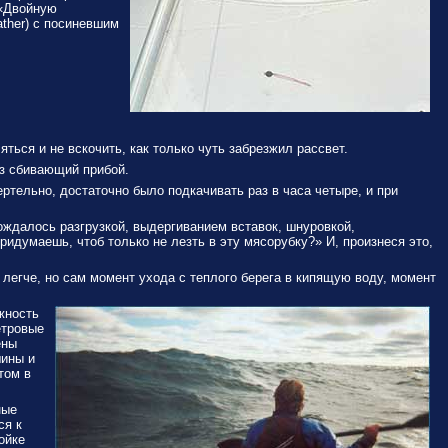
 «Двойную
ather) с посиневшим
ться и не вскочить, как только чуть забрезжил рассвет.
ез сбивающий прибой.
ртельно, достаточно было подкачивать раз в часа четыре, и при
вождалось разгрузкой, выдергиванием вставок, шнуровкой,
идумаешь, чтоб только не лезть в эту мясорубку?» И, произнеся это,
 легче, но сам момент ухода с теплого берега в кипящую воду, момент
жность
етровые
ены
шины и
том в
ные
ся к
ойке