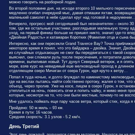
можно говорить на разборной лодке.
Во второй половине дня, на исходе второго 10 мильного пересечени
медленно огибал очередной мыс, давая отмашки яхтам, возвраща
маленький самолет в небе сделал круг над головой в недоумении
Вечерело, прогресс мой сегодняшний был незначителен – около 30 
том, где же остальные участники, разглядывая маленькую точку вд
уход, на первый финиш больше не пришел никто, значит где-то впе
«Двойная Радость» и катамаран Коротких (Фамилия отца и сына был
Интересно, как они пересекли Grand Traverce Bay? Точка приближал
некоторое время я понял, что это байдарка – двойка. Значит, Двойн
из случайных отдыхающих не смог бы передвигаться с такой скоро
выяснил, они сломали руль после пересечения, и потратили довол
времени, выпиливая новый. Тут дунул Северный ветерок, и я опять
море, взяв курс на невидимый еше мелководный проход в длинном
отделяющем озеро Мичиган от озера Гурон, идя круто к ветру…
Попал я туда ночью, и долго блуждал по каменистому мелководью,
где на веслах пытаясь найти собственно протоку, жалея о том, что 
объезд, через пролив. Уже на косе, лицом в озеро Гурон, я останов
утеплиться на ночь, повесить огни и попить чайку, и мимо меня пр
которые, несмотря на то, что они были местные, почему-то не восп
Мне удалось поймать еще пару часов ветра, который стих, когда я
Пройдено: 50 м.миль – 93 км.
Время в пути: 16 часов.
Средняя скорость: 3.1 узлов - 5.2 км/ч.
День Третий
Этот день пожалуй, получился самым муторным. Начался он на рас