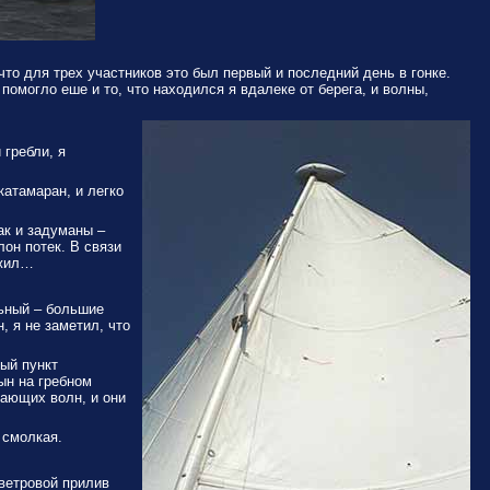
то для трех участников это был первый и последний день в гонке.
омогло еше и то, что находился я вдалеке от берега, и волны,
 гребли, я
катамаран, и легко
ак и задуманы –
он потек. В связи
лжил…
льный – большие
 я не заметил, что
ый пункт
ын на гребном
вающих волн, и они
 смолкая.
 ветровой прилив