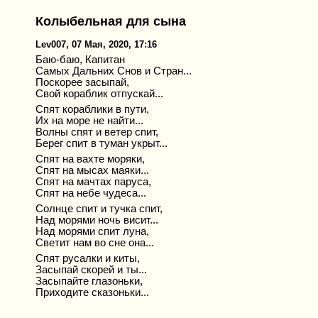
Колыбельная для сына
Lev007, 07 Мая, 2020, 17:16
Баю-баю, Капитан
Самых Дальних Снов и Стран...
Поскорее засыпай,
Свой кораблик отпускай...
Спят кораблики в пути,
Их на море не найти...
Волны спят и ветер спит,
Берег спит в туман укрыт...
Спят на вахте моряки,
Спят на мысах маяки...
Спят на мачтах паруса,
Спят на небе чудеса...
Солнце спит и тучка спит,
Над морями ночь висит...
Над морями спит луна,
Светит нам во сне она...
Спят русалки и киты,
Засыпай скорей и ты...
Засыпайте глазоньки,
Приходите сказоньки...