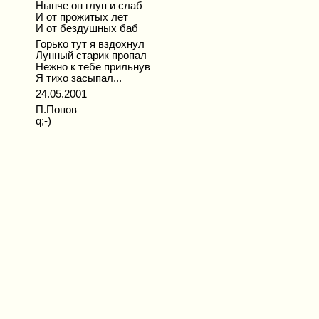
Нынче он глуп и слаб
И от прожитых лет
И от бездушных баб
Горько тут я вздохнул
Лунный старик пропал
Нежно к тебе прильнув
Я тихо засыпал...
24.05.2001
П.Попов
q;-)