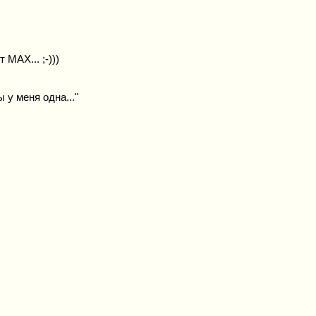
 MAX... ;-)))
у меня одна..."