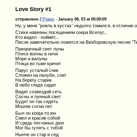
Love Story #1
отправлено
P.Popov
- January 08, 03 at 00:00:09
Ну, у меня "рояль в кустах" недолго томился, в отличие от
Стихи навеяны посещением озера Вселуг...
Кто видел - поймёт...
Песня замечательно ложится на Визборовскую песню "Ты 
Призрачный свет луны
Плеск волны в ночи
Море и валуны
Птица во тьме кричит
Парус усталый сник
Сложен на палубе, спит
На берегу старик
В небо глядя сидит
Видит созвездий сеть
Сосны и лунный свет
Будет он так сидеть
Многие сотни лет
Был он когда-то юн
Смел и красив собой
И средь песчаных дюн
Мог бы гулять с тобой
Нынче он стар и сед