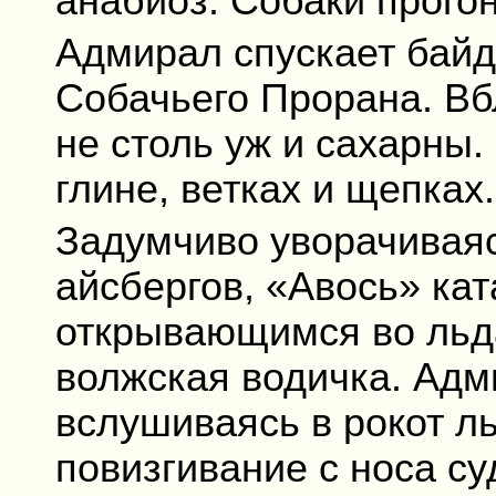
анабиоз. Собаки прогон
Адмирал спускает байд
Собачьего Прорана. Вб
не столь уж и сахарны.
глине, ветках и щепках.
Задумчиво уворачивая
айсбергов, «Авось» кат
открывающимся во льд
волжская водичка. Адм
вслушиваясь в рокот ль
повизгивание с носа с