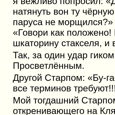
я вежливо попросил: «Д
натянуть вон ту чёрную
паруса не морщился?» 
«Говори как положено!
шкаторину стакселя, и в
Так, за один удар гико
Просветлённым.
Другой Старпом: «Бу-га-
все терминов требуют!!
Мой тогдашний Старпом
откренивающего на Кляз