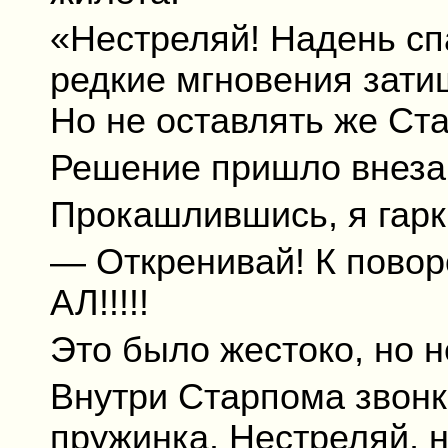
«Нестреляй! Надень спа
редкие мгновения зати
Но не оставлять же Ст
Решение пришло внеза
Прокашлившись, я гарк
— Откренивай! К повор
АЛ!!!!!
Это было жестоко, но 
Внутри Старпома звон
пружинка. Нестреляй, н