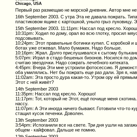
Chicago, USA
Первый раз размещаю не морской дневник. Автор мне неи
16th September 2003. С утра Эта не давала пожрать. Тип
пластиковом ящике с картошкой, уныло грыз луковицу. 
15th September 2003. 11:11pm: Нассал под кресло. Хорош
10:31pm: Ходил по дому, орал во всю глотку, просил мяу
подсовывать.
10:24pm: Этот правильные ботинки купил. С коробкой и
ботах уже отжевал. Мало бумажек. Надо больше.
10:16pm: Жрал. Долго прислушивался к сытому бульканью
5:07pm: Играл в стадо бешеных бизонов. Носился по дом
считаю звездочки. Надо сожрать лечебного китеката.
4:45pm: Вчера Эти мне устроили фотосессию. Я демонст
оба умилялись. Нет бы пожрать еще раз дали. Зря я, на
11:02am: Эта просто дура какая-то. Утром ору ей прямым 
Этот с ней живёт?
14th September 2003
11:35pm: Нассал под кресло. Хорошо!
11:17pm: Тот, который не Этот, ещё почище меня скотина
нассу.
11:07pm: А Эти иногда ничего бывают. Готовили что-то к
стащил кусок печенки. Доволен.
13th September 2003
3:54pm: Испоганили все на свете. Три дня ушли на загаж
общем - кайфовал. Дальше не помню.
12th September 2003