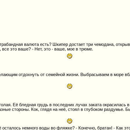
трабандная валюта есть? Шкипер достает три чемодана, открыва
все это ваше? - Нет, это - ваше, мое в трюме.
лающим отдохнуть от семейной жизни. Выбрасываем в море вбли
олая. Её бледная грудь в последних лучах заката окрасилась в 
азные стороны. Кок, глядя на неё, стоял в глубоком раздумье. 
осталось немного воды во фляжке? - Конечно, братан! - Как эт