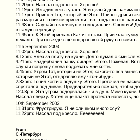
11:20pm: Нассал под кресло. Хорошо!
11:19pm: Изгадил весь туалет. Эти целый день зажимают
11:17pm: Пришел Тот, который не Этот. Принес дряни в
раз мартини с тоником принесли - вот тогда знатно нал
11:48am: Случайно заглянул в холодильник. Сволочи! Дл
в самую середину.
11:45am: К Этой приехала Какая-то там. Привезла сумку 
лежало. При отъезде ещё поцарапаю ей руку на память - 
11th September 2003
11:02pm: Нассал под кресло. Хорошо!
8:13pm: Влез за плиту на кухне. Долго думал о смысле 
4:21pm: Раздербанил пачку сигарет Этого. Пожевал. Вста
случай попрошу снова подрезать мне когти.
3:49pm: Утром Тот, который не Этот, какого-то пса вынес
который не Этот, отцарапаю ему что-нибудь.
2:33pm: Точил когти о подушку Этого. Проточил её наск
спрятался под диван. Предварительно пожрал, чтобы до 
12:03pm: Эта утром подорвалась - и в душ. Мимо кухни.
Нассал сверху. Хотел ещё плакат протеста написать, но 
10th September 2003
11:31pm: Фрустрирую. Я не слишком много ссу?
11:22pm: Нассал под кресло. Еееееееее!
Frum
C.-Петербург