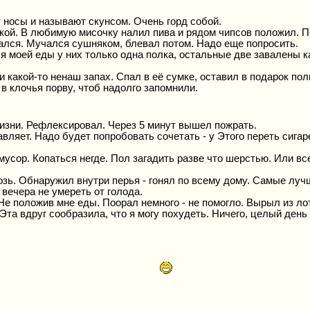
 носы и называют скунсом. Очень горд собой.
сякой. В любимую мисочку налил пива и рядом чипсов положил. 
изался. Мучался сушняком, блевал потом. Надо еще попросить.
я моей еды у них только одна полка, остальные две завалены ка
и какой-то ненаш запах. Спал в её сумке, оставил в подарок по
в клочья порву, чтоб надолго запомнили.
жизни. Рефлексировал. Через 5 минут вышел пожрать.
вляет. Надо будет попробовать сочетать - у Этого переть сигаре
 мусор. Копаться негде. Пол загадить разве что шерстью. Или вс
возь. Обнаружил внутри перья - гонял по всему дому. Самые луч
вечера не умереть от голода.
 Не положив мне еды. Поорал немного - не помогло. Вырыл из ло
Эта вдруг сообразила, что я могу похудеть. Ничего, целый день