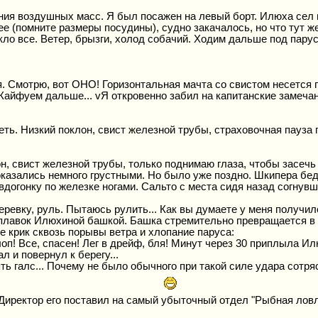
я воздушных масс. Я был посажен на левый борт. Илюха сел на 
е (помните размеры посудины), судно закачалось, но что тут же
кло все. Ветер, брызги, холод собачий. Ходим дальше под парус
ся. Смотрю, вот ОНО! Горизонтальная мачта со свистом несется 
Кайфуем дальше... vЯ откровенно забил на капитанские замечани
ть. Низкий поклон, свист железной трубы, страховочная пауза п
лон, свист железной трубы, только поднимаю глаза, чтобы засечь
 показались немного грустными. Но было уже поздно. Шкипера бе
вдогонку по железке ногами. Сальто с места сидя назад согнувши
ревку, руль. Пытаюсь рулить... Как вы думаете у меня получил
плавок Илюхиной башкой. Башка стремительно превращается в 
 крик сквозь порывы ветра и хлопание паруса:
оп! Все, спасен! Лег в дрейф, бля! Минут через 30 приплыла И
л и повернул к берегу...
ть галс... Почему не было обычного при такой силе удара сотряс
Директор его поставил на самый убыточный отдел "Рыбная ловля