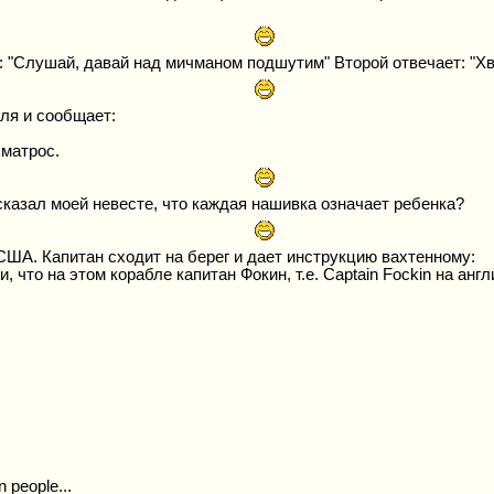
!
: "Слушай, давай над мичманом подшутим" Второй отвечает: "Хв
ля и сообщает:
 матрос.
 сказал моей невесте, что каждая нашивка означает ребенка?
США. Капитан сходит на берег и дает инструкцию вахтенному:
, что на этом корабле капитан Фокин, т.е. Captain Fockin на анг
n people...