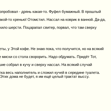
Попробовал - дрянь какая-то. Фуфел бумажный. В прошлый
кой-то хренью! Отомстил. Нассал на коврик в ванной. Да-да,
лкило шерсти. Поцарапал свитер, порвал, что там сверху
ты, у Этой кофе. Не знаю пока, что получится, но на всякий
е миски со стола сворорить. Надо обдумать. Придёт Тот,
шие собрал в кучу и сверху нассал. На всякий случай
тка весь наполнитель и сложил кучей в середине туалета.
 Этих дома не будет, я им ещё целый трактат выссу.