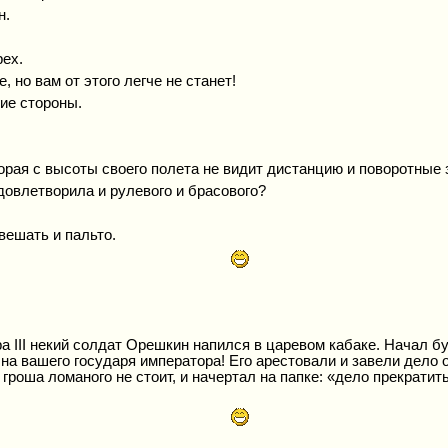
н.
рех.
 но вам от этого легче не станет!
гие стороны.
орая с высоты своего полета не видит дистанцию и поворотные 
удовлетворила и рулевого и брасового?
вешать и пальто.
III некий солдат Орешкин напился в царевом кабаке. Начал бу
 на вашего государя императора! Его арестовали и завели дело
гроша ломаного не стоит, и начертал на папке: «дело прекратит