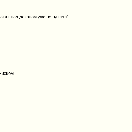
атит, над деканом уже пошутили"...
лийском.