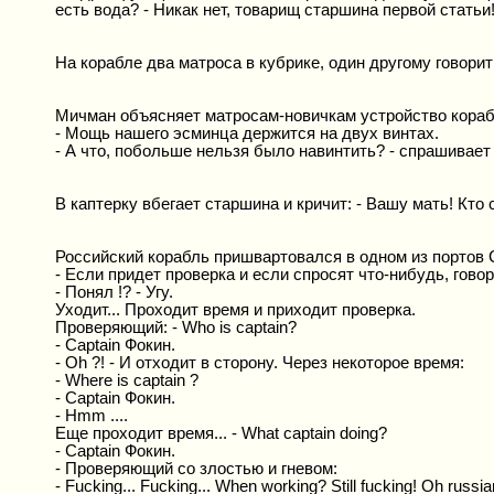
есть вода? - Никак нет, товарищ старшина первой статьи
На корабле два матроса в кубрике, один другому говорит
Мичман объясняет матросам-новичкам устройство кораб
- Мощь нашего эсминца держится на двух винтах.
- А что, побольше нельзя было навинтить? - спрашивает
В каптерку вбегает старшина и кричит: - Вашу мать! Кто
Российский корабль пришвартовался в одном из портов 
- Если придет проверка и если спросят что-нибудь, говори
- Понял !? - Угу.
Уходит... Проходит время и приходит проверка.
Проверяющий: - Who is captain?
- Captain Фокин.
- Oh ?! - И отходит в сторону. Через некоторое время:
- Where is captain ?
- Captain Фокин.
- Hmm ....
Еще проходит время... - What captain doing?
- Captain Фокин.
- Проверяющий со злостью и гневом:
- Fucking... Fucking... When working? Still fucking! Oh russia