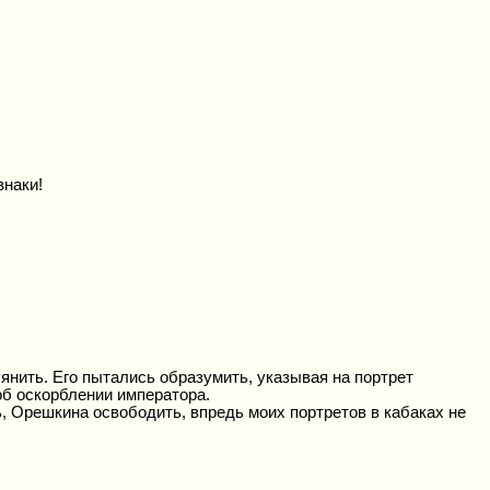
знаки!
янить. Его пытались образумить, указывая на портрет
 об оскорблении императора.
ь, Орешкина освободить, впредь моих портретов в кабаках не