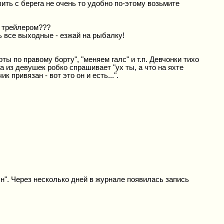
овить с берега не очень то удобно по-этому возьмите
с трейлером???
ь все выходные - езжай на рыбалку!
ы по правому борту", "меняем галс" и т.п. Девчонки тихо
а из девушек робко спрашивает "ух ты, а что на яхте
 привязан - вот это он и есть...".
н". Через несколько дней в журнале появилась запись