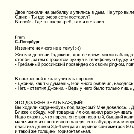
Двое поехали на рыбалку и упились в дым. На утро вылез
Один: - Ты где вчера сети поставил?
Второй: - Где ты вчера греб, там я и ставил.
Frum
C.-Петербург
Извините немного не в тему! :-))
Жители деревни Гадюкино, долгое время могли наблюдат
столбы, затем с грохотом рухнул в телефонную будку и 
- Гребанный российский провайдер со своим ping-ом, по
В воскресной школе учитель спросил:
- Джонни, как ты думаешь, Ной много рыбачил, находясь 
- Нет, - ответил Джонни. - Ведь у него было только лишь 
ЭТО ДОЛЖЕН ЗНАТЬ КАЖДЫЙ!
Вы ходили когда-нибудь под парусом? Мне довелось... 
Ближе к обеду, мой товарищ Илюха начал раскручивать ме
Надо сказать, что парень он странноватый, бывший капит
мальчиком из спортивного лагеря, его взбудоражили морс
пластика длиной 3,5-4 метра и шириной сантиметров 80 
и такой же толщины горизонтальная.