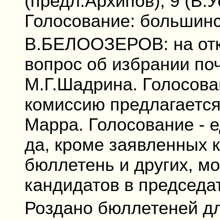
(предл.Архипов), 9 (В.У
Голосование: большинст
В.БЕЛООЗЕРОВ: на отк
вопрос об избрании п
М.Г.Шадрина. Голосова
комиссию предлагается
Марра. Голосование - е
да, кроме заявленных 
бюллетень и других, м
кандидатов в председат
Роздано бюллетеней для