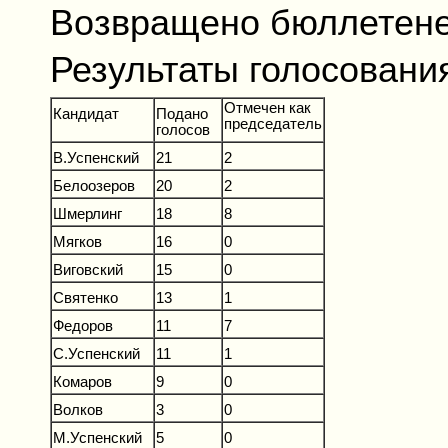
Возвращено бюллетеней
Результаты голосовани
Отмечен как
Кандидат
Подано
председатель
голосов
В.Успенский
21
2
Белоозеров
20
2
Шмерлинг
18
8
Мягков
16
0
Виговский
15
0
Святенко
13
1
Федоров
11
7
С.Успенский
11
1
Комаров
9
0
Волков
3
0
М.Успенский
5
0