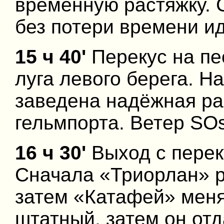
временную растяжку. С
без потери времени ид
15 ч 40'
Перекус на пе
луга левого берега. Н
заведена надёжная ра
гельмпорта. Ветер SOs
16 ч 30'
Выход с переку
Сначала «Триорлан» р
затем «Катафей» меня
штатный, затем он отд