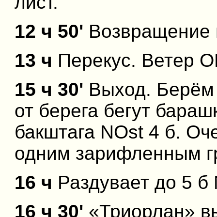
лист.
12 ч 50'
Возвращение 
13 ч
Перекус. Ветер ON
15 ч 30'
Выход. Берём 
от берега бегут бараш
бакштага NOst 4 б. Оч
одним зарифленным г
16 ч
Раздувает до 5 б
16 ч 30'
«Триорлан» вы