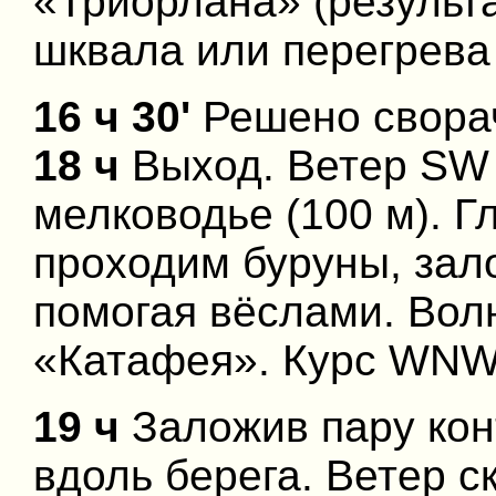
«Триорлана» (результа
шквала или перегрева 
16 ч 30'
Решено сворач
18 ч
Выход. Ветер SW 
мелководье (100 м). 
проходим буруны, зал
помогая вёслами. Вол
«Катафея». Курс WNW
19 ч
Заложив пару кон
вдоль берега. Ветер с