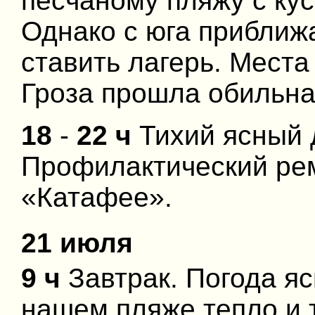
песчаному пляжу с ку
Однако с юга приближ
ставить лагерь. Места
Гроза прошла обильная
18
-
22 ч
Тихий ясный 
Профилактический рем
«Катафее».
21 июля
9 ч
Завтрак. Погода ясн
нашем пляже тепло и т