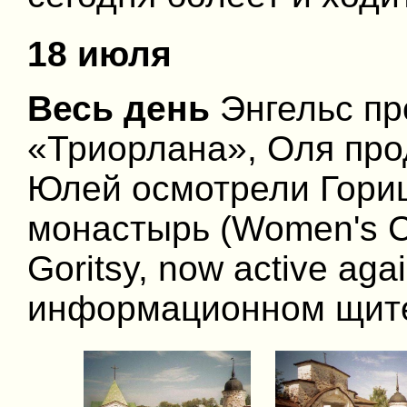
18 июля
Весь день
Энгельс пр
«Триорлана», Оля про
Юлей осмотрели Гориц
монастырь (Women's Con
Goritsy, now active ag
информационном щите