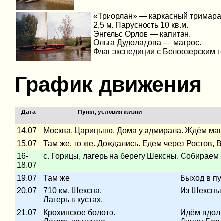
«Триорлан» — каркасный тримара
2,5 м. Парусность 10 кв.м.
Энгельс Орлов — капитан.
Ольга Дудоладова — матрос.
Флаг экспедиции с Белоозерским 
График движения
Дата
Пункт, условия жизни
14.07
Москва, Царицыно. Дома у адмирала. Ждём ма
15.07
Там же, то же. Дождались. Едем через Ростов, В
16-
с. Горицы, лагерь на берегу Шексны. Собираем 
18.07
19.07
Там же
Выход в пу
20.07
710 км, Шексна.
Из Шексны
Лагерь в кустах.
21.07
Крохинское болото.
Идём вдоль