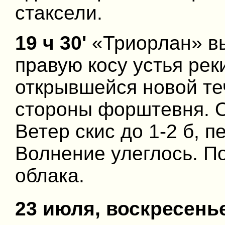
стаксели.
19 ч 30'
«Триорлан» в
правую косу устья рек
открывшейся новой те
стороны форштевня. О
Ветер скис до 1-2 б, 
Волнение улеглось. По
облака.
23 июля, воскресень