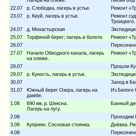
Лагерь на пляже.
Липин Бор
22.07
р. Слободка, лагерь в устье.
Ремонт «Тр
23.07
р. Киуй, лагерь в устье.
Ремонт суд
Троицкого.
24.07
д. Монастырская
Экспедиция
25.07
Торфяной берег; лагерь в болоте.
Ремонт «Т
26.07
Пересечен
27.07
Начало Обводного канала, лагерь
Ремонт «Т
на пляже.
28.07
Прошли Кус
29.07
р. Куность, лагерь в устье.
Экспедиция
30.07
Заход в Бе
31.07
Южный берег Озера, лагерь на
Из Белого 
дамбе.
1.08
690 км, р. Шексна.
Банный де
Лагерь на лугу.
2.08
Проходим 
3.08
Куприян. Сосновая стоянка.
Днёвка. Ре
4.08
Пересечен