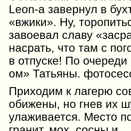
Leon-а завернул в бух
«вжики». Ну, торопить
завоевал славу «засра
насрать, что там с по
в отпуске! По очереди
ом» Татьяны. фотосес
Приходим к лагерю со
обижены, но гнев их ш
улаживается. Место п
гранит, мох, сосны и