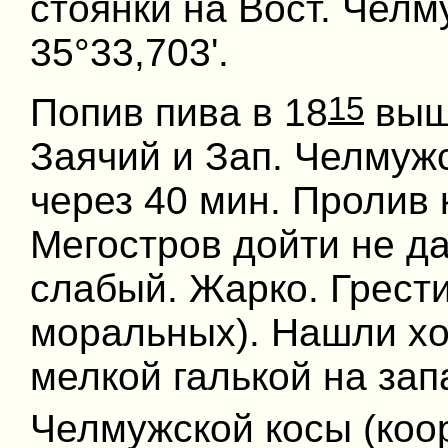
стоянки на Вост. Челм
35°33,703'.
15
Попив пива в 18
вышл
Заячий и Зап. Челмуж
через 40 мин. Пролив
Мегостров дойти не да
слабый. Жарко. Грести
моральных). Нашли хо
мелкой галькой на за
Челмужской косы (коо