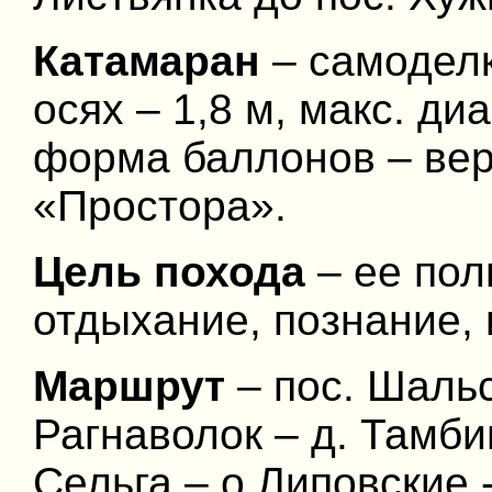
Катамаран
– самоделк
осях – 1,8 м, макс. ди
форма баллонов – вере
«Простора».
Цель похода
– ее пол
отдыхание, познание,
Маршрут
– пос. Шальс
Рагнаволок – д. Тамби
Сельга – о Липовские -