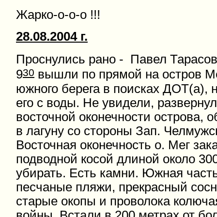
Жарко-о-о-о !!!
28.08.2004 г.
Проснулись рано - Павел Тарасов
30
9
вышли по прямой на остров М
южного берега в поисках ДОТ(а), 
его с воды. Не увидели, разверну
восточной оконечности острова, 
в лагуну со стороны Зап. Челмужс
Восточная оконечность о. Мег зак
подводной косой длиной около 30
убирать. Есть камни. Южная часть
песчаные пляжи, прекрасный сосн
старые окопы и проволока колюча
войны. Встали в 200 метрах от б