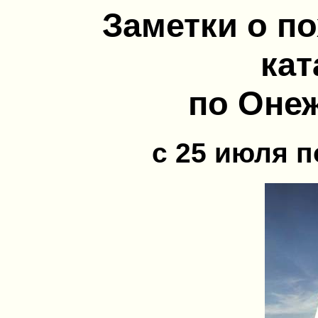
Заметки о п
кат
по Оне
c 25 июля по