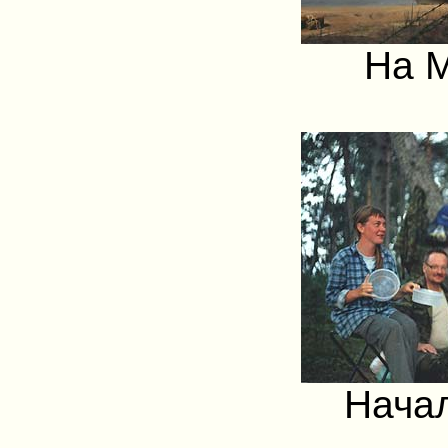
На 
Нача