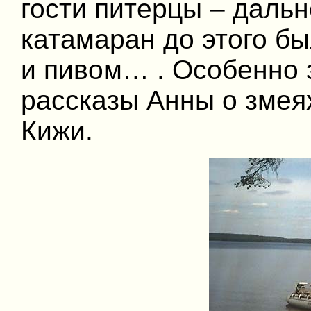
гости питерцы – даль
катамаран до этого б
и пивом… . Особенно 
рассказы Анны о змеях
Кижи.