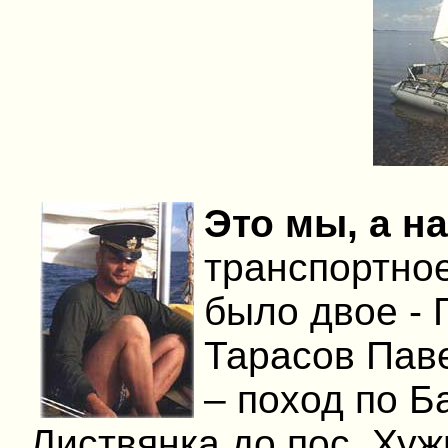
Это мы, а н
транспортное
было двое - 
Тарасов Пав
– поход по Б
Листвянка до пос. Хуж