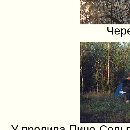
Чер
У пролива Пиче-Сельг