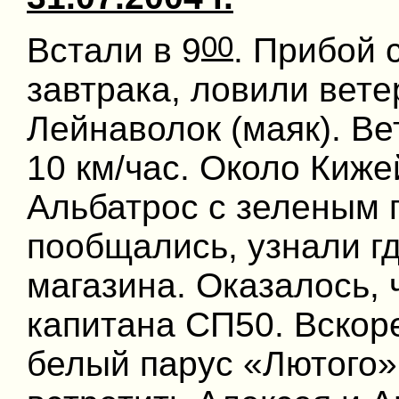
00
Встали в 9
. Прибой 
завтрака, ловили вет
Лейнаволок (маяк). Ве
10 км/час. Около Киж
Альбатрос с зеленым 
пообщались, узнали г
магазина. Оказалось, 
капитана СП50. Вскор
белый парус «Лютого»