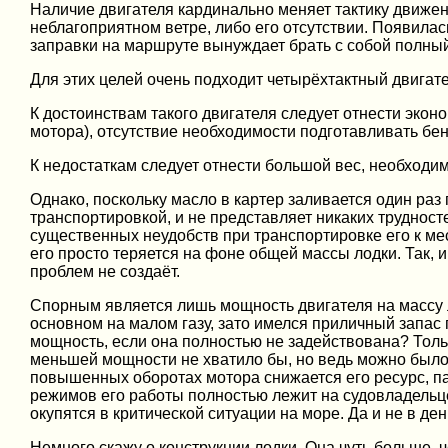
Наличие двигателя кардинально меняет тактику движени
неблагоприятном ветре, либо его отсутствии. Появилас
заправки на маршруте вынуждает брать с собой полный 
Для этих целей очень подходит четырёхтактный двигате
К достоинствам такого двигателя следует отнести экон
мотора), отсутствие необходимости подготавливать бе
К недостаткам следует отнести большой вес, необходим
Однако, поскольку масло в картер заливается один раз 
транспортировкой, и не представляет никаких трудност
существенных неудобств при транспортировке его к мес
его просто теряется на фоне общей массы лодки. Так, и
проблем не создаёт.
Спорным является лишь мощность двигателя на массу ло
основном на малом газу, зато имелся приличный запас п
мощность, если она полностью не задействована? Тольк
меньшей мощности не хватило бы, но ведь можно было 
повышенных оборотах мотора снижается его ресурс, па
режимов его работы полностью лежит на судовладельце.
окупятся в критической ситуации на море. Да и не в ден
Немного скажу о конструкции лодки. Она чуть больше, 