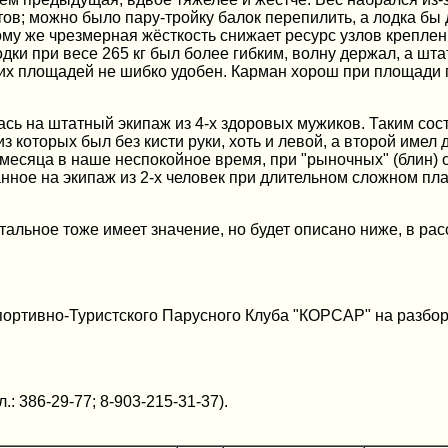
ов; можно было пару-тройку балок перепилить, а лодка бы д
ому же чрезмерная жёсткость снижает ресурс узлов креплен
и при весе 265 кг был более гибким, волну держал, а штат
ких площадей не шибко удобен. Карман хорош при площади г
сь на штатный экипаж из 4-х здоровых мужиков. Таким сост
из которых был без кисти руки, хоть и левой, а второй имел 
месяца в наше неспокойное время, при "рыночных" (блин) от
ное на экипаж из 2-х человек при длительном сложном плав
тальное тоже имеет значение, но будет описано ниже, в рас
ртивно-Туристского Парусного Клуба "КОРСАР" на разборн
: 386-29-77; 8-903-215-31-37).