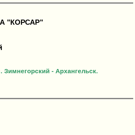
А "КОРСАР"
й
м. Зимнегорский - Архангельск.