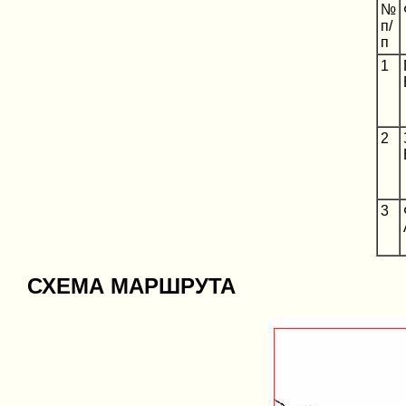
№
п/
п
1
2
3
СХЕМА МАРШРУТА