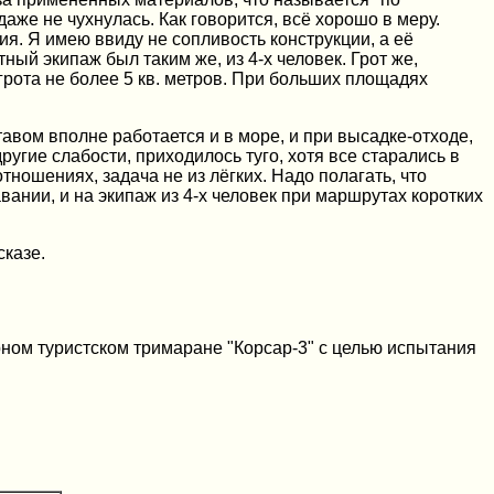
аже не чухнулась. Как говорится, всё хорошо в меру.
ия. Я имею ввиду не сопливость конструкции, а её
ный экипаж был таким же, из 4-х человек. Грот же,
рота не более 5 кв. метров. При больших площадях
авом вполне работается и в море, и при высадке-отходе,
другие слабости, приходилось туго, хотя все старались в
ношениях, задача не из лёгких. Надо полагать, что
ании, и на экипаж из 4-х человек при маршрутах коротких
сказе.
ом туристском тримаране "Корсар-3" с целью испытания