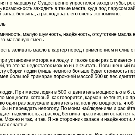
я по маршруту. Существенно упростился заход в губы, реки
ь возможность заходить в такие места, куда под парусом за
запас бензина, а расходовать его очень экономично.
ль.
омичность, малую шумность, надёжность, отсутствие масла 
нзо-масляную смесь.
ость заливать масло в картер перед применением и слив ег
при установке мотора на лодку, и также один раз сливается
ей, то это за недостаток можно и не считать. Повышенный в
ту сборки лодки (лишь немного больше будет стоимость пере
мея большой тримаран порожней массой 500 кг, вес двигателя
дки. При массе лодки в 500 кг двигатель мощностью в 6 л.
о мощности, который, как говорится, карман не тянет, но п
о один раз запускали двигатель на полную мощность, чтоб 
бы и переждать непогоду. По моим наблюдениям и расчётам
дает надёжность, а расход бензина практически остаётся т
 Можно и так, и так. Я же сторонник запаса и надёжности.
ьгах счастье.
чем предыдущая, вдвое тяжелее и жёстче. Вес набрался из