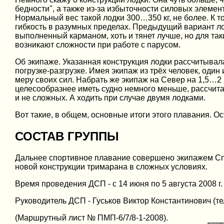
бедности", а также из-за избыточности силовых элемент
Нормальный вес такой лодки 300…350 кг, не более. К т
гибкость в разумных пределах. Предыдущий вариант лодк
выполненный карманом, хоть и тянет лучше, но для та
возникают сложности при работе с парусом.
Об экипаже. Указанная конструкция лодки рассчитывала
погрузке-разгрузке. Имея экипаж из трёх человек, один 
меру своих сил. Набрать же экипаж на Север на 1,5…2 
целесообразнее иметь судно немного меньше, рассчитан
и не сложных. А ходить при случае двумя лодками.
Вот такие, в общем, основные итоги этого плавания. Ос
СОСТАВ ГРУППЫ
Дальнее спортивное плавание совершено экипажем Спо
новой конструкции тримарана в сложных условиях.
Время проведения ДСП - с 14 июня по 5 августа 2008 г.
Руководитель ДСП - Гуськов Виктор Константинович (тел.
(Маршрутный лист № ПМП-6/7/8-1-2008).