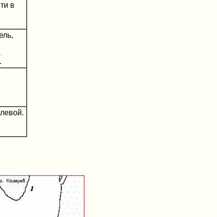
ти в
ель,
а
.
улевой.