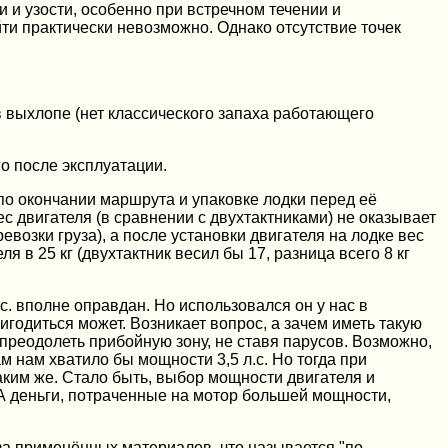
 и узости, особенно при встречном течении и
йти практически невозможно. Однако отсутствие точек
в выхлопе (нет классического запаха работающего
о после эксплуатации.
 по окончании маршрута и упаковке лодки перед её
ес двигателя (в сравнении с двухтактниками) не оказывает
возки груза), а после установки двигателя на лодке вес
 в 25 кг (двухтактник весил бы 17, разница всего 8 кг
с. вполне оправдан. Но использовался он у нас в
ригодиться может. Возникает вопрос, а зачем иметь такую
преодолеть прибойную зону, не ставя парусов. Возможно,
 нам хватило бы мощности 3,5 л.с. Но тогда при
аким же. Стало быть, выбор мощности двигателя и
 А деньги, потраченные на мотор большей мощности,
-за применённых материалов, что называется "по