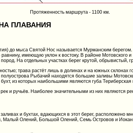
Протяженность маршрута - 1100 км.
ОНА ПЛАВАНИЯ
ия) до мыса Святой Нос называется Мурманским берегом. 
 равнину, имеющую уклон к востоку. В районе Мотовского и
пород. На отдельных участках берег крутой, обрывистый, г
остью; трава растёт лишь в долинах и на южных склонах го
от полуострова Рыбачий находятся большие заливы Мотовский
и бухт, из которых наибольшими являются губа Териберская
рек и ручьёв. Наиболее значительными из них являются рек
заливах и бухтах, вдающихся в этот берег, расположено мн
н, Малый Олений, Большой Олений, Семь Островов и Иокан