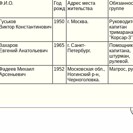
Ф.И.О.
Год
Адрес места
Обязаннос
рожд
жительства
группе
Гуськов
1950
г. Москва.
Руководит
Виктор Константинович
капитан
тримаран
"Корсар-3"
Захаров
1965
г. Санкт-
Помощник
Евгений Анатольевич
Петербург.
капитана,
штурман,
рулевой.
Фадеев Михаил
1952
Московская обл.,
Матрос, р
Арсеньевич
Ногинский р-н,
Черноголовка.