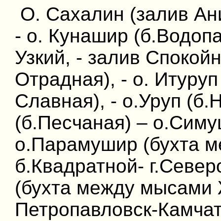
О. Сахалин (залив Ани
- о. Кунашир (б.Водопа
Узкий, - залив Спокойн
Отрадная), - о. Итуруп 
Славная), - о.Уруп (б
(б.Песчаная) – о.Симу
о.Парамушир (бухта м
б.Квадратной- г.Север
(бухта между мысами 
Петропавловск-Камчат