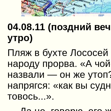
04.08.11 (поздний веч
утро)
Пляж в бухте Лососей 
народу прорва. «А чой
назвали — он же утоп?
напрягся: «как вы судн
товось...».