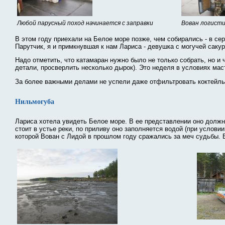
Любой парусный поход начинается с заправки
Вован логисти
В этом году приехали на Белое море позже, чем собирались - в се
Парутчик, я и примкнувшая к нам Лариса - девушка с могучей сакур
Надо отметить, что катамаран нужно было не только собрать, но и
детали, просверлить несколько дырок). Это неделя в условиях мас
За более важными делами не успели даже отфильтровать коктейль,
Нильмогуба
Лариса хотела увидеть Белое море. В ее представлении оно должн
стоит в устье реки, по приливу оно заполняется водой (при услов
которой Вован с Лидой в прошлом году сражались за меч судьбы. В