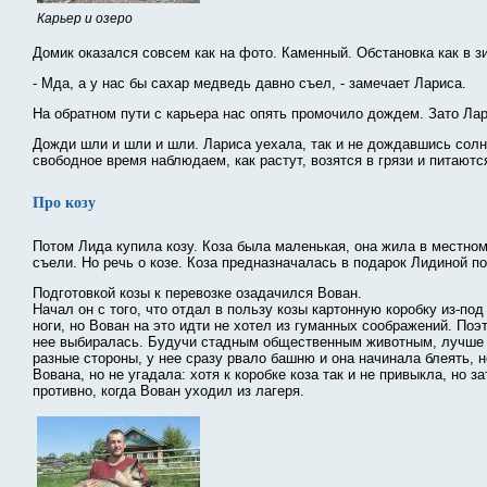
Карьер и озеро
Домик оказался совсем как на фото. Каменный. Обстановка как в з
- Мда, а у нас бы сахар медведь давно съел, - замечает Лариса.
На обратном пути с карьера нас опять промочило дождем. Зато Лар
Дожди шли и шли и шли. Лариса уехала, так и не дождавшись солнц
свободное время наблюдаем, как растут, возятся в грязи и питаютс
Про козу
Потом Лида купила козу. Коза была маленькая, она жила в местно
съели. Но речь о козе. Коза предназначалась в подарок Лидиной п
Подготовкой козы к перевозке озадачился Вован.
Начал он с того, что отдал в пользу козы картонную коробку из-под
ноги, но Вован на это идти не хотел из гуманных соображений. Поэ
нее выбиралась. Будучи стадным общественным животным, лучше в
разные стороны, у нее сразу рвало башню и она начинала блеять, 
Вована, но не угадала: хотя к коробке коза так и не привыкла, но
противно, когда Вован уходил из лагеря.