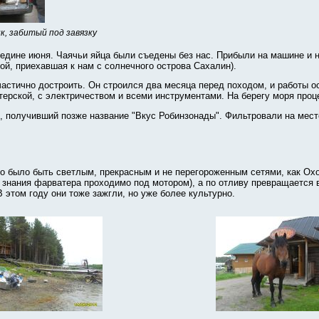
к, забитый под завязку
редине июня. Чаячьи яйца были съедены без нас. Прибыли на машине и 
ой, приехавшая к нам с солнечного острова Сахалин).
 частично достроить. Он строился два месяца перед походом, и работы о
терской, с электричеством и всеми инструментами. На берегу моря проце
 получивший позже название "Вкус Робинзонады". Фильтровали на мест
о было быть светлым, прекрасным и не перегороженным сетями, как Охот
ии знания фарватера проходимо под мотором), а по отливу превращается
 этом году они тоже зажгли, но уже более культурно.