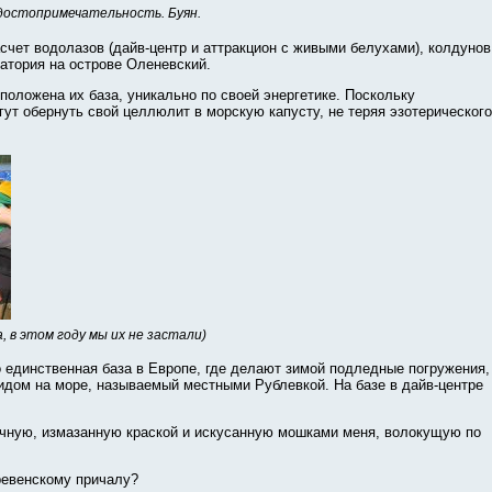
достопримечательность. Буян.
асчет водолазов (дайв-центр и аттракцион с живыми белухами), колдунов
натория на острове Оленевский.
сположена их база, уникально по своей энергетике. Поскольку
гут обернуть свой целлюлит в морскую капусту, не теряя эзотерического
, в этом году мы их не застали)
о единственная база в Европе, где делают зимой подледные погружения,
видом на море, называемый местными Рублевкой. На базе в дайв-центре
тичную, измазанную краской и искусанную мошками меня, волокущую по
еревенскому причалу?