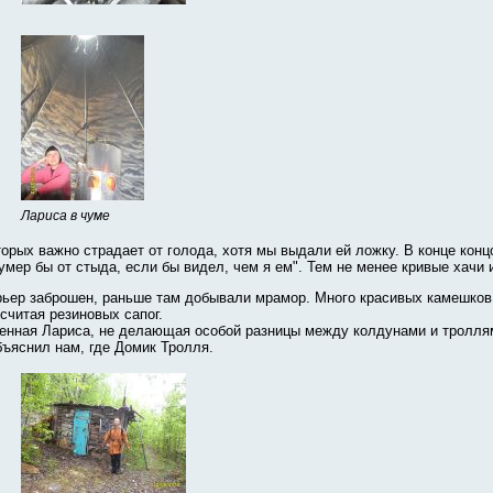
Лариса в чуме
оторых важно страдает от голода, хотя мы выдали ей ложку. В конце кон
мер бы от стыда, если бы видел, чем я ем". Тем не менее кривые хачи 
арьер заброшен, раньше там добывали мрамор. Много красивых камешков
считая резиновых сапог.
твенная Лариса, не делающая особой разницы между колдунами и тролля
бъяснил нам, где Домик Тролля.