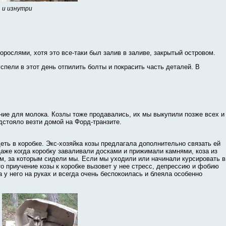
и изнутри
рослями, хотя это все-таки был залив в заливе, закрытый островом.
пели в этот день отпилить болты и покрасить часть деталей. В
ние для молока. Козлы тоже продавались, их мы выкупили позже всех и
дстояло везти домой на Форд-транзите.
идеть в коробке. Экс-хозяйка козы предлагала дополнительно связать ей
 Даже когда коробку заваливали досками и прижимали камнями, коза из
м, за которым сидели мы. Если мы уходили или начинали курсировать в
о приучение козы к коробке вызовет у нее стресс, депрессию и фобию
а у него на руках и всегда очень беспокоилась и блеяла особенно