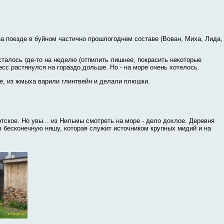
на поезде в буйном частично прошлогоднем составе (Вован, Миха, Лида,
сталось где-то на неделю (отпилить лишнее, покрасить некоторые
сс растянулся на гораздо дольше. Но - на море очень хотелось.
е, из жмыха варили глинтвейн и делали плюшки.
ское. Но увы... из Нильмы смотреть на море - дело дохлое. Деревня
 в бесконечную няшу, которая служит источником крупных мидий и на