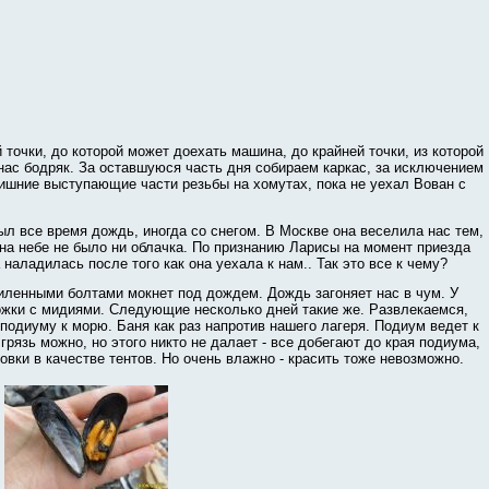
точки, до которой может доехать машина, до крайней точки, из которой
нас бодряк. За оставшуюся часть дня собираем каркас, за исключением
лишние выступающие части резьбы на хомутах, пока не уехал Вован с
л все время дождь, иногда со снегом. В Москве она веселила нас тем,
 на небе не было ни облачка. По признанию Ларисы на момент приезда
наладилась после того как она уехала к нам.. Так это все к чему?
отпиленными болтами мокнет под дождем. Дождь загоняет нас в чум. У
ирожки с мидиями. Следующие несколько дней такие же. Развлекаемся,
подиуму к морю. Баня как раз напротив нашего лагеря. Подиум ведет к
грязь можно, но этого никто не далает - все добегают до края подиума,
овки в качестве тентов. Но очень влажно - красить тоже невозможно.