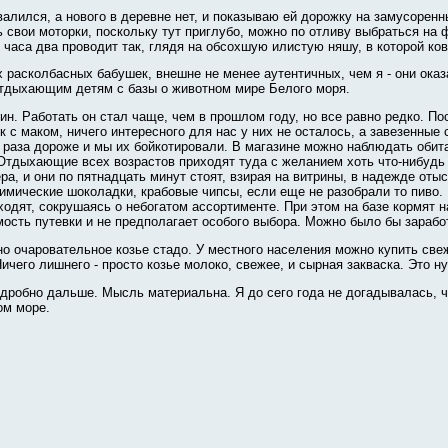
алился, а нового в деревне нет, и показываю ей дорожку на замусоренн
 свои моторки, поскольку тут приглубо, можно по
отливу выбраться на 
и часа два проводит так, глядя на обсохшую илистую няшу, в которой ко
 расколбасных бабушек, внешне не менее аутентичных, чем я - они оказ
отдыхающим детям с базы о животном мире Белого моря.
н. Работать он стал чаще, чем в прошлом году, но все равно редко. Пос
к с маком, ничего интересного для нас у них не осталось, а завезенны
а раза дороже и мы их бойкотировали. В магазине можно наблюдать оби
Отдыхающие всех возрастов приходят туда с желанием хоть что-нибудь 
чера, и они по пятнадцать минут стоят, взирая на витрины, в надежде оты
химические шоколадки, крабовые чипсы, если еще не разобрали то пиво.
одят, сокрушаясь о небогатом ассортименте. При этом на базе кормят н
мость путевки и не предполагает особого выбора. Можно было бы зарабо
 очаровательное козье стадо. У местного населения можно купить свеже
ичего лишнего - просто козье молоко, свежее, и сырная закваска. Это ну
одробно дальше. Мысль материальна. Я до сего года не догадывалась, ч
ом море.