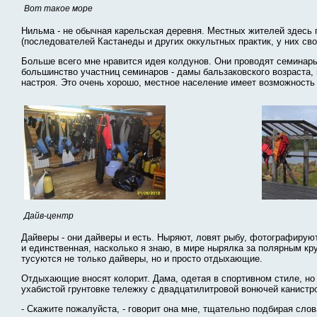
Вот такое море
Нильма - не обычная карельская деревня. Местных жителей здесь п
(последователей Кастанеды и других оккультных практик, у них сво
Больше всего мне нравится идея колдунов. Они проводят семинары (
большинство участниц семинаров - дамы бальзаковского возраста, 
настроя. Это очень хорошо, местное население имеет возможность 
Дайв-центр
Дайверы - они дайверы и есть. Ныряют, ловят рыбу, фотографируют
и единственная, насколько я знаю, в мире нырялка за полярным кр
тусуются не только дайверы, но и просто отдыхающие.
Отдыхающие вносят колорит. Дама, одетая в спортивном стиле, но
ухабистой грунтовке тележку с двадцатилитровой вонючей канистро
- Скажите пожалуйста, - говорит она мне, тщательно подбирая слов