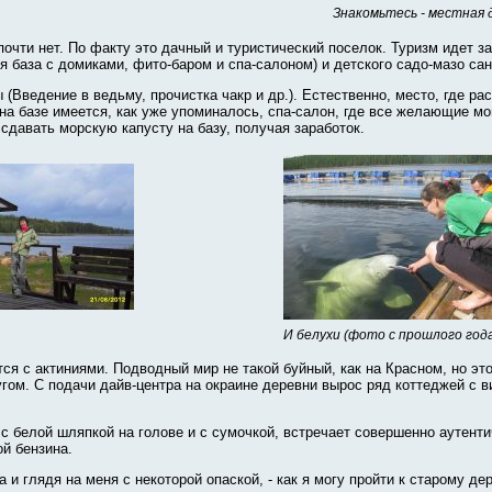
Знакомьтесь - местная 
очти нет. По факту это дачный и туристический поселок. Туризм идет з
я база с домиками, фито-баром и спа-салоном) и детского садо-мазо са
Введение в ведьму, прочистка чакр и др.). Естественно, место, где ра
на базе имеется, как уже упоминалось, спа-салон, где все желающие мо
сдавать морскую капусту на базу, получая заработок.
И белухи (фото с прошлого года
ся с актиниями. Подводный мир не такой буйный, как на Красном, но эт
угом. С подачи дайв-центра на окраине деревни вырос ряд коттеджей с 
 с белой шляпкой на голове и с сумочкой, встречает совершенно аутен
й бензина.
а и глядя на меня с некоторой опаской, - как я могу пройти к старому д