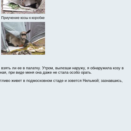
Приучение козы к коробке
взять ли ее в палатку. Утром, вылезши наружу, я обнаружила козу в
ная, при виде меня она даже не стала особо орать.
тливо живет в подмосковном стаде и зовется Нильмой; зазнавшись,