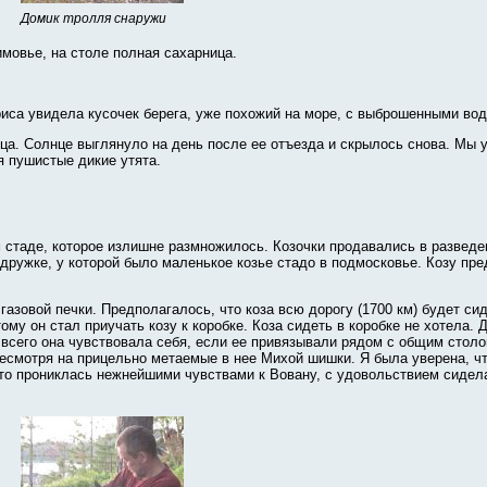
Домик тролля снаружи
имовье, на столе полная сахарница.
иса увидела кусочек берега, уже похожий на море, с выброшенными водо
а. Солнце выглянуло на день после ее отъезда и скрылось снова. Мы ус
я пушистые дикие утята.
м стаде, которое излишне размножилось. Козочки продавались в разведе
одружке, у которой было маленькое козье стадо в подмосковье. Козу пре
 газовой печки. Предполагалось, что коза всю дорогу (1700 км) будет с
тому он стал приучать козу к коробке. Коза сидеть в коробке не хотела.
сего она чувствовала себя, если ее привязывали рядом с общим столо
несмотря на прицельно метаемые в нее Михой шишки. Я была уверена, чт
 зато прониклась нежнейшими чувствами к Вовану, с удовольствием сидел