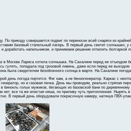
. По приезду совершается подвиг по переноске всей снаряги из крайней 
 ставим базовый стапельный лагерь. В первый день светит солнышко, у 
ть и доработать напильником, и принимаем решение отпилить болгаркой 
ще в Москве Лариса хотела солнышка. На Сахалине перед ее отъездом бы
ясь гулять, попадала под грозовой ливень, даже если перед ее выходом
 она была свидетелем безоблачного солнца в марте. На Сахалине погода 
торой день погода портится. Фиг нам, а не бензогенератор. Каркас с не
о генератор, но и газовая печка. День мы проводим, реально стряпая п
 в бинокль голых мужиков, бегающих из базовской бани по деревянному 
м нет, все та же илистая няша, по приливу чуть притопленная. Нырять в 
атно. В первый день оборудовали покрасочную камеру, натянув ПВХ-упак