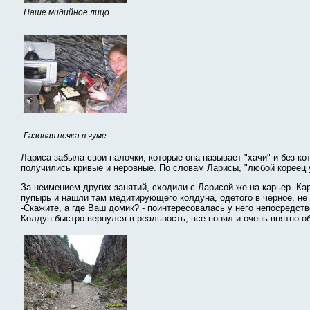
Наше мидийное лицо
Газовая печка в чуме
Лариса забыла свои палочки, которые она называет "хачи" и без к
получились кривые и неровные. По словам Ларисы, "любой кореец у
За неимением других занятий, сходили с Ларисой же на карьер. К
пупырь и нашли там медитирующего колдуна, одетого в черное, не 
-Скажите, а где Ваш домик? - поинтересовалась у него непосредс
Колдун быстро вернулся в реальность, все понял и очень внятно о