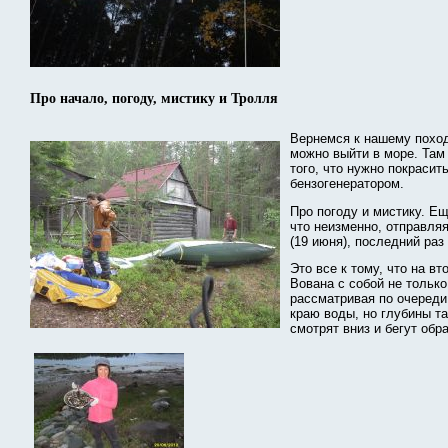
Про начало, погоду, мистику и Тролля
Вернемся к нашему походу
можно выйти в море. Там
того, что нужно покраси
бензогенератором.
Про погоду и мистику. Е
что неизменно, отправля
(19 июня), последний раз
Это все к тому, что на в
Вована с собой не тольк
рассматривая по очереди
краю воды, но глубины та
смотрят вниз и бегут обр