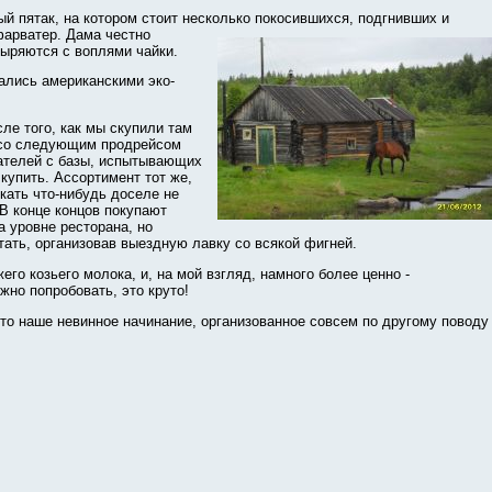
ый пятак, на котором стоит несколько покосившихся, подгнивших и
фарватер. Дама честно
выряются с воплями чайки.
ались американскими эко-
ле того, как мы скупили там
е со следующим продрейсом
тателей с базы, испытывающих
купить. Ассортимент тот же,
скать что-нибудь доселе не
 В конце концов покупают
а уровне ресторана, но
тать, организовав выездную лавку со всякой фигней.
го козьего молока, и, на мой взгляд, намного более ценно -
жно попробовать, это круто!
то наше невинное начинание, организованное совсем по другому поводу