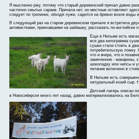
Я мысленно ржу, потому что старый деревенский причал давно разв
частично смытых сараев. Причала нет, но местные оставляют здесь
следует по тропинке, обходя лужи, садится на бревно возле воды 
В следующий раз на старом деревенском причале я встретила двух
активистками, приехавшими на шабашку, рассказать по-английски 
Еще в Нильме есть магази
все два килограмма суше
сушки стали стоить в дв
потребительскую ломку. 
что и вчера, что и позав
замеченное - макароны, 
шоколадку или чипсы и ух
питание включено в стои
В Нильме есть совершенно
натуральный козий сыр. Н
Детский лагерь описан п
в Новосибирске много лет назад, давно материализовалось на Бел