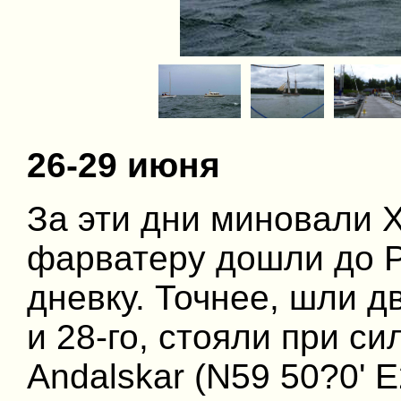
26-29 июня
За эти дни миновали 
фарватеру дошли до Р
дневку. Точнее, шли д
и 28-го, стояли при с
Andalskar (N59 50?0' E