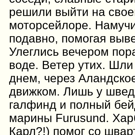
решили выйти на сво
моторсейлоре. Намучи
подавно, помогая выв
Улеглись вечером пор
воде. Ветер утих. Шли
днем, через Аландско
движком. Лишь у шведс
галфинд и полный бе
марины Furusund. Хар
Карл?!) помог со швар