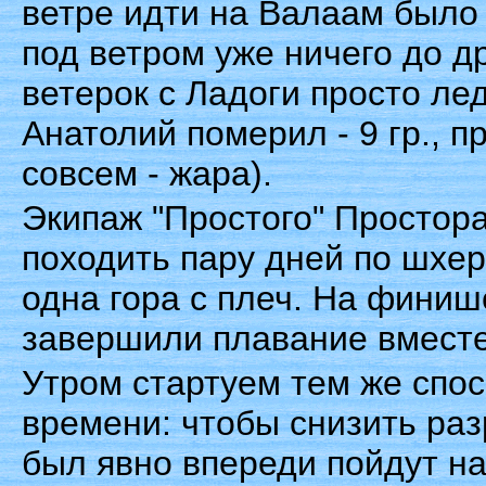
ветре идти на Валаам было 
под ветром уже ничего до др
ветерок c Ладоги просто ле
Анатолий померил - 9 гр., п
совсем - жара).
Экипаж "Простого" Простора
походить пару дней по шхер
одна гора с плеч. На финиш
завершили плавание вместе
Утром стартуем тем же спос
времени: чтобы снизить разр
был явно впереди пойдут на