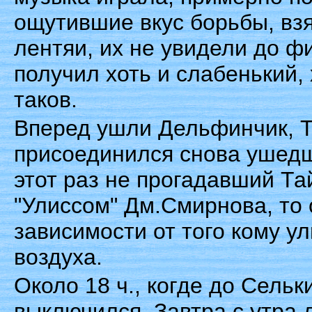
ощутившие вкус борьбы, вз
лентяи, их не увидели до ф
получил хоть и слабенький, 
таков.
Вперед ушли Дельфинчик, Т
присоединился снова ушедш
этот раз не прогадавший Та
"Улиссом" Дм.Смирнова, то 
зависимости от того кому у
воздуха.
Около 18 ч., когде до Сельк
выключился. Завтра с утра д