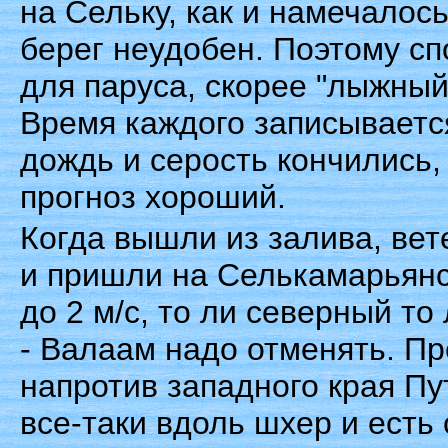
на Сельку, как и намечалос
берег неудобен. Поэтому сп
для паруса, скорее "лыжный"
Время каждого записываетс
дождь и серость кончились, 
прогноз хороший.
Когда вышли из залива, вете
и пришли на Селькамарьянса
до 2 м/с, то ли северный т
- Валаам надо отменять. Пр
напротив западного края Пут
все-таки вдоль шхер и есть