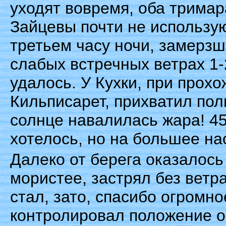
уходят вовремя, оба тримар
Зайцевы почти не использую
третьем часу ночи, замерзш
слабых встречных ветрах 1-
удалось. У Кухки, при прох
Кильписарет, прихватил пол
солнце навалилась жара! 45
хотелось, но на большее на
Далеко от берега оказалось
мористее, застрял без ветра
стал, зато, спасибо огромн
контролировал положение о