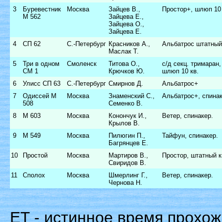
3
Буревестник
Москва
Зайцев В.,
Простор+, шлюп 10 
M 562
Зайцева Е.,
Зайцева О.,
Зайцева Е.
4
СП 62
С.-Петербург
Красников А.,
Альбатрос штатный
Маслак Т.
5
Три в одном
Смоленск
Титова О.,
с/д секц. тримаран,
СМ 1
Крючков Ю.
шлюп 10 кв.
6
Улисс СП 63
С.-Петербург
Смирнов Д.
Альбатрос+
7
Одиссей М
Москва
Знаменский С.,
Альбатрос+, спинак
508
Семенко В.
8
М 603
Москва
Конончук И.,
Ветер, спинакер.
Крылов В.
9
М 549
Москва
Пилюгин П.,
Тайфун, спинакер.
Багрянцев Е.
10
Простой
Москва
Мартиров В.,
Простор, штатный к
Свиридов В.
11
Сполох
Москва
Шмерлинг Г.,
Ветер, спинакер.
Чернова Н.
ET - истинное время прохож