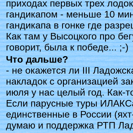
приходах первых трех лодок о
гандикапом - меньше 10 мин
гандикапа в гонке где разр
Как там у Высоцкого про бе
говорит, была к победе... ;-)
Что дальше?
- не окажется ли III Ладожс
накладок с организацией з
июля у нас целый год. Как-т
Если парусные туры ИЛАКСа
единственные в России (яхт-
думаю и поддержка РТП Лад