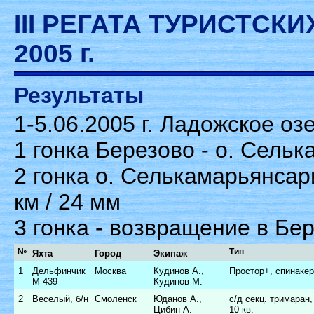
III РЕГАТА ТУРИСТСК
2005 г.
Результаты
1-5.06.2005 г. Ладожское оз
1 гонка Березово - о. Сельк
2 гонка о. Селькамарьянсари
км / 24 мм
3 гонка - возвращение в Бер
№
Тип
Яхта
Город
Экипаж
1
Дельфинчик
Москва
Кудинов А.,
Простор+, спинакер
M 439
Кудинов М.
2
Веселый, б/н
Смоленск
Юданов А.,
с/д секц. тримаран,
Цибин А.
10 кв.