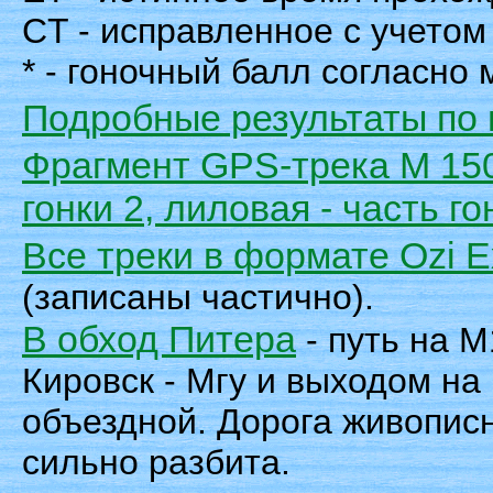
CT - исправленное с учетом 
* - гоночный балл согласно
Подробные результаты по 
Фрагмент GPS-трека М 15
гонки 2, лиловая - часть го
Все треки в формате Ozi E
(записаны частично).
В обход Питера
- путь на M
Кировск - Мгу и выходом на
объездной. Дорога живописн
сильно разбита.