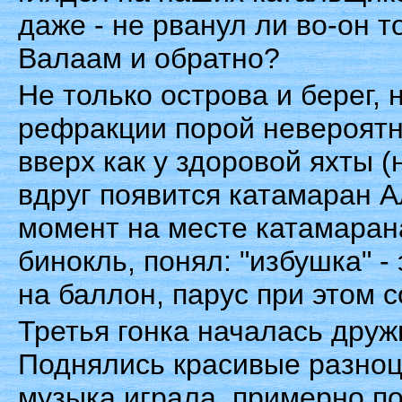
даже - не рванул ли во-он т
Валаам и обратно?
Не только острова и берег,
рефракции порой невероятн
вверх как у здоровой яхты (
вдруг появится катамаран Ал
момент на месте катамарана
бинокль, понял: "избушка" -
на баллон, парус при этом 
Третья гонка началась друж
Поднялись красивые разноцв
музыка играла, примерно п