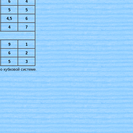
6
4
5
5
4,5
6
4
7
9
1
6
2
5
3
по кубковой системе.