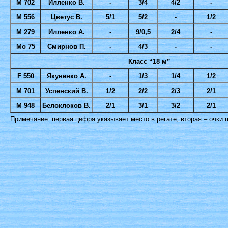
М 702
Илленко В.
-
3/4
4/2
-
М 556
Цветус В.
5/1
5/2
-
1/2
М 279
Илленко А.
-
9/0,5
2/4
-
Мо 75
Смирнов П.
-
4/3
-
-
Класс “18 м”
F 550
Якуненко А.
-
1/3
1/4
1/2
М 701
Успенский В.
1/2
2/2
2/3
2/1
М 948
Белоклоков В.
2/1
3/1
3/2
2/1
Примечание: первая цифра указывает место в регате, вторая – очки 