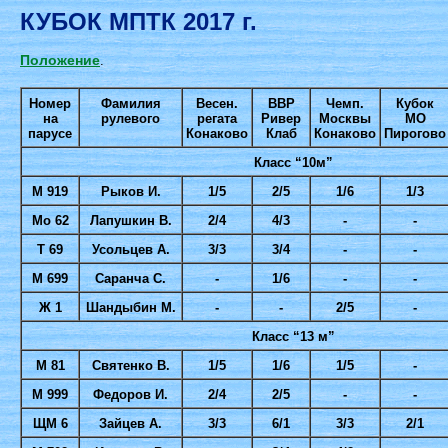
КУБОК МПТК 2017 г.
Положение
.
Номер
Фамилия
Весен.
ВВР
Чемп.
Кубок
на
рулевого
регата
Ривер
Москвы
МО
парусе
Конаково
Клаб
Конаково
Пирогово
Класс “10м”
М 919
Рыков И.
1/5
2/5
1/6
1/3
Мo 62
Лапушкин В.
2/4
4/3
-
-
Т 69
Усольцев А.
3/3
3/4
-
-
М 699
Саранча С.
-
1/6
-
-
Ж 1
Шандыбин М.
-
-
2/5
-
Класс “13 м”
М 81
Святенко В.
1/5
1/6
1/5
-
М 999
Федоров И.
2/4
2/5
-
-
ЩМ 6
Зайцев А.
3/3
6/1
3/3
2/1