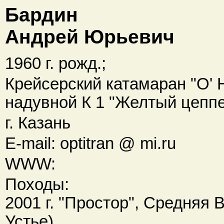
Бардин
Андрей Юрьевич
1960 г. рожд.;
Крейсерский катамаран "O' 
надувной К 1 "Желтый цеппел
г. Казань
E-mail: optitran @ mi.ru
WWW:
Походы:
2001 г. "Простор", Средняя 
Устье)