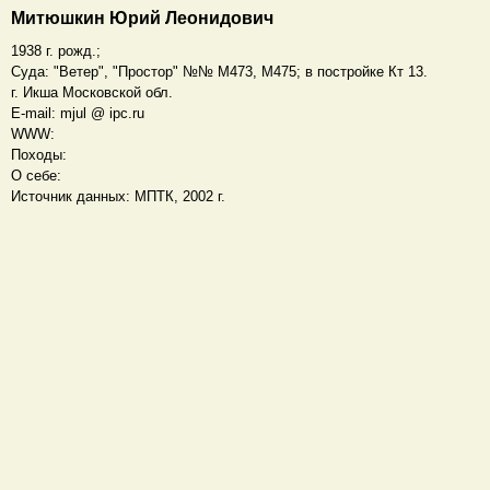
Митюшкин Юрий Леонидович
1938 г. рожд.;
Суда: "Ветер", "Простор" №№ М473, М475; в постройке Кт 13.
г. Икша Московской обл.
E-mail: mjul @ ipc.ru
WWW:
Походы:
О себе:
Источник данных: МПТК, 2002 г.