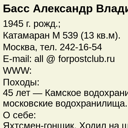
Басс Александр Влад
1945 г. рожд.;
Катамаран М 539 (13 кв.м).
Москва, тел. 242-16-54
E-mail: all @ forpostclub.ru
WWW:
Походы:
45 лет — Камское водохран
московские водохранилища.
О себе:
Яхтсмен-гонщик. Ходил на ш