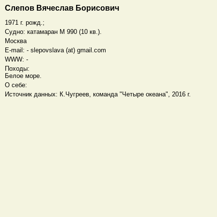
Слепов Вячеслав Борисович
1971 г. рожд.;
Судно: катамаран M 990 (10 кв.).
Москва
E-mail: - slepovslava (at) gmail.com
WWW: -
Походы:
Белое море.
О себе:
Источник данных: К.Чугреев, команда "Четыре океана", 2016 г.