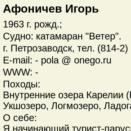
Афоничев Игорь
1963 г. рожд.;
Судно: катамаран "Ветер".
г. Петрозаводск, тел. (814-2)
E-mail: - pola @ onego.ru
WWW: -
Походы:
Внутренние озера Карелии (
Укшозеро, Логмозеро, Ладога
О себе:
Я начинающий турист-парусн