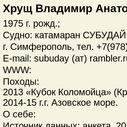
Хрущ Владимир Анат
1975 г. рожд.;
Судно: катамаран СУБУДАЙ (
г. Симферополь, тел. +7(978
E-mail: subuday (ат) rambler.r
WWW:
Походы:
2013 «Кубок Коломойца» (Кр
2014-15 г.г. Азовское море.
О себе:
Источник данных: анкета, 202