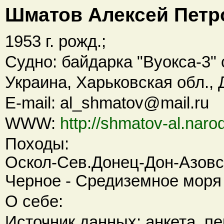
Шматов Алексей Петр
1953 г. рожд.;
Судно: байдарка "Вуокса-3" 
Украина, Харьковская обл., 
E-mail: al_shmatov@mail.ru
WWW:
http://shmatov-al.narod
Походы:
Оскол-Сев.Донец-Дон-Азовск
Черное - Средиземное моря 
О себе:
Источник данных: анкета, пер