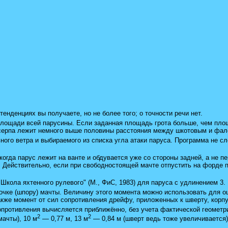
нденциях вы получаете, но не более того; о точности речи нет.
лощади всей парусины. Если заданная площадь грота больше, чем площ
серпа лежит немного выше половины расстояния между шкотовым и фал
ого ветра и выбираемого из списка угла атаки паруса. Программа не с
огда парус лежит на ванте и обдувается уже со стороны задней, а не п
 Действительно, если при свободностоящей мачте отпустить на форде па
Школа яхтенного рулевого" (М., ФиС, 1983) для паруса с удлинением 3.
чке (шпору) мачты. Величину этого момента можно использовать для оце
кже момент от сил сопротивления дрейфу, приложенных к шверту, корпу
опротивления вычисляется приближённо, без учета фактической геометр
2
2
ачты), 10 м
— 0,77 м, 13 м
— 0,84 м (шверт ведь тоже увеличивается)