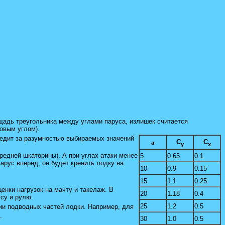
адь треугольника между углами паруса, излишек считается
овым углом).
ледит за разумностью выбираемых значений
C
C
a
y
x
ередней шкаторины). А при углах атаки менее
5
0.65
0.1
рус вперед, он будет кренить лодку на
10
0.9
0.15
15
1.1
0.25
нки нагрузок на мачту и такелаж. В
20
1.18
0.4
су и рулю.
25
1.2
0.5
ии подводных частей лодки. Например, для
.
30
1.0
0.5