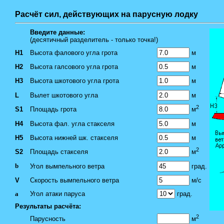
Расчёт сил, действующих на парусную лодку
Введите данные:
(десятичный разделитель - только точка!)
H1
Высота фалового угла грота
м
H2
Высота галсового угла грота
м
H3
Высота шкотового угла грота
м
L
Вылет шкотового угла
м
2
S1
Площадь грота
м
H4
Высота фал. угла стакселя
м
H5
Высота нижней шк. стакселя
м
2
S2
Площадь стакселя
м
b
Угол вымпельного ветра
град.
V
Скорость вымпельного ветра
м/с
a
Угол атаки паруса
град.
Результаты расчёта:
2
Парусность
м