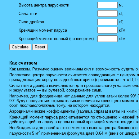
Высота центра парусности
м,
Сила тяги
кГ,
Сила дрейфа
кГ,
Кренящий момент паруса
кГм,
Кренящий момент полный (со швертом)
кГм,
Как считаем
Как можем. Разумую оценку величины сил и возможность судить о те
Положение центра парусности считается совпадающим с центром п
принадлежащим серпу по задней шкаторине (принимается, что ЦП 
Силы тяги и дрейфа вычисляются для произвольного угла вымпельн
и результатов — вы рулевой, соображайте сами.
Например, для фордевинда нет данных для углов атаки более 90° (к
90° будут получаться отрицательные величины кренящего момента.
борт,
противоположный
тому, на котором находится.
Аэродинамические коэффициенты (таблица справа) взяты из книги "
Кренящий момент паруса рассчитывается по отношению к нижней то
действующий на лодку в целом полный кренящий момент входит та
Необходимая для расчёта этого момента высота центра бокового с
2
парусности 5 м
примененная формула даёт 0,64 м (вниз от шпора м